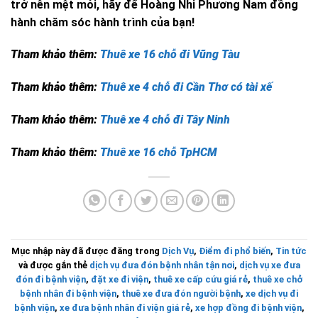
trở nên mệt mỏi, hãy để Hoàng Nhi Phương Nam đồng
hành chăm sóc hành trình của bạn!
Tham khảo thêm:
Thuê xe 16 chỗ đi Vũng Tàu
Tham khảo thêm:
Thuê xe 4 chỗ đi Cần Thơ có tài xế
Tham khảo thêm:
Thuê xe 4 chỗ đi Tây Ninh
Tham khảo thêm:
Thuê xe 16 chỗ TpHCM
Mục nhập này đã được đăng trong
Dịch Vụ
,
Điểm đi phổ biến
,
Tin tức
và được gắn thẻ
dịch vụ đưa đón bệnh nhân tận nơi
,
dịch vụ xe đưa
đón đi bệnh viện
,
đặt xe đi viện
,
thuê xe cấp cứu giá rẻ
,
thuê xe chở
bệnh nhân đi bệnh viện
,
thuê xe đưa đón người bệnh
,
xe dịch vụ đi
bệnh viện
,
xe đưa bệnh nhân đi viện giá rẻ
,
xe hợp đồng đi bệnh viện
,