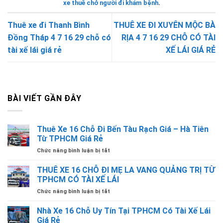
xe thuê chở người đi khám bệnh
.
Thuê xe đi Thanh Bình
THUÊ XE ĐI XUYÊN MỘC BÀ
Đồng Tháp 4 7 16 29 chỗ có
RỊA 4 7 16 29 CHỖ CÓ TÀI
tài xế lái giá rẻ
XẾ LÁI GIÁ RẺ
BÀI VIẾT GẦN ĐÂY
Thuê Xe 16 Chỗ Đi Bến Tàu Rạch Giá – Hà Tiên
Từ TPHCM Giá Rẻ
ở
Chức năng bình luận bị tắt
Thuê
Xe
THUÊ XE 16 CHỖ ĐI MẸ LA VANG QUẢNG TRỊ TỪ
16
TPHCM CÓ TÀI XẾ LÁI
Chỗ
ở
Chức năng bình luận bị tắt
Đi
THUÊ
Bến
XE
Nhà Xe 16 Chỗ Uy Tín Tại TPHCM Có Tài Xế Lái
Tàu
16
Rạch
Giá Rẻ