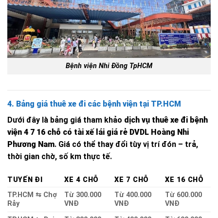
Bệnh viện Nhi Đồng TpHCM
4. Bảng giá thuê xe đi các bệnh viện tại TP.HCM
Dưới đây là bảng giá tham khảo
dịch vụ thuê xe đi bệnh
viện 4 7 16 chỗ có tài xế lái giá rẻ DVDL Hoàng Nhi
Phương Nam
. Giá có thể thay đổi tùy vị trí đón – trả,
thời gian chờ, số km thực tế.
TUYẾN ĐI
XE 4 CHỖ
XE 7 CHỖ
XE 16 CHỖ
TP.HCM ⇆ Chợ
Từ 300.000
Từ 400.000
Từ 600.000
Rẫy
VNĐ
VNĐ
VNĐ