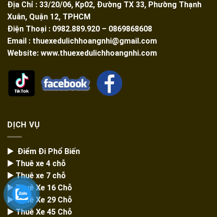
Địa Chỉ : 33/20/06, Kp02, Đường TX 33, Phường Thạnh
Xuân, Quận 12, TPHCM
Điện Thoại : 0982.889.920 – 0869868608
Email : thuexedulichhoangnhi@gmail.com
Website: www.thuexedulichhoangnhi.com
DỊCH VỤ
▶️ Điểm Đi Phổ Biến
▶️ Thuê xe 4 chỗ
▶️ Thuê xe 7 chỗ
▶️
Thuê Xe 16 Chỗ
▶️
Thuê Xe 29 Chỗ
▶️ Thuê Xe 45 Chỗ