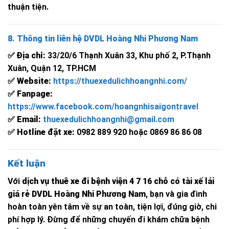
thuận tiện.
8. Thông tin liên hệ DVDL Hoàng Nhi Phương Nam
✅
Địa chỉ:
33/20/6 Thạnh Xuân 33, Khu phố 2, P.Thạnh
Xuân, Quận 12, TP.HCM
✅
Website:
https://thuexedulichhoangnhi.com/
✅
Fanpage:
https://www.facebook.com/hoangnhisaigontravel
✅
Email:
thuexedulichhoangnhi@gmail.com
✅
Hotline đặt xe:
0982 889 920 hoặc 0869 86 86 08
Kết luận
Với
dịch vụ thuê xe đi bệnh viện 4 7 16 chỗ có tài xế lái
giá rẻ DVDL Hoàng Nhi Phương Nam
, bạn và gia đình
hoàn toàn yên tâm về sự an toàn, tiện lợi, đúng giờ, chi
phí hợp lý. Đừng để những chuyến đi khám chữa bệnh