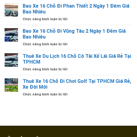
Lái
Rẻ
Giá
Bao Xe 16 Chỗ Đi Phan Thiết 2 Ngày 1 Đêm Giá
TPHCM
Giá
Thuê
Có
Bao Nhiêu
Rẻ
Xe
Tài
ở
Chức năng bình luận bị tắt
16
Xế
Bao
Chỗ
Lái
Xe
Bao Xe 16 Chỗ Đi Vũng Tàu 2 Ngày 1 Đêm Giá
Đi
Giá
16
Núi
Bao Nhiêu
Rẻ
Chỗ
Bà
ở
Chức năng bình luận bị tắt
Đi
Đen
Bao
Phan
Tây
Xe
Thuê Xe Du Lịch 16 Chỗ Có Tài Xế Lái Giá Rẻ Tại
Thiết
Ninh
16
2
TPHCM
Trọn
Chỗ
Ngày
Gói
ở
Chức năng bình luận bị tắt
Đi
1
Tại
Thuê
Vũng
Đêm
TPHCM
Xe
Thuê Xe 16 Chỗ Đi Chơi Golf Tại TPHCM Giá Rẻ,
Tàu
Giá
Du
2
Xe Đời Mới
Bao
Lịch
Ngày
Nhiêu
ở
Chức năng bình luận bị tắt
16
1
Thuê
Chỗ
Đêm
Xe
Có
Giá
16
Tài
Bao
Chỗ
Xế
Nhiêu
Đi
Lái
Chơi
Giá
Golf
Rẻ
Tại
Tại