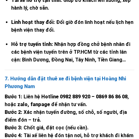
Tài xế hỗ trợ tận tình:
Giúp đỡ khách lên xuống, xếp
hành lý, chờ sẵn.
Linh hoạt thay đổi:
Đổi giờ đón linh hoạt nếu lịch hẹn
bệnh viện thay đổi.
Hỗ trợ tuyến tỉnh:
Nhận hợp đồng chở bệnh nhân đi
các bệnh viện tuyến trên ở TP.HCM từ các tỉnh lân
cận: Bình Dương, Đồng Nai, Tây Ninh, Tiền Giang…
7. Hướng dẫn đặt thuê xe đi bệnh viện tại Hoàng Nhi
Phương Nam
Bước 1:
Liên hệ
Hotline 0982 889 920 – 0869 86 86 08
,
hoặc
zalo, fanpage
để nhận tư vấn.
Bước 2:
Xác nhận tuyến đường, số chỗ, số người, địa
điểm đón – trả.
Bước 3:
Chốt giá, đặt cọc (nếu cần).
Bước 4:
Tài xế liên hệ đón tận nơi, hỗ trợ khách đi khám