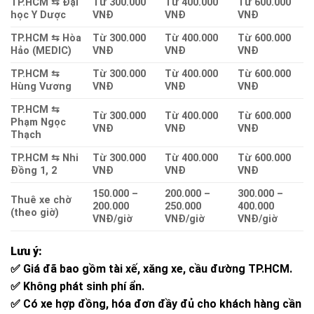
TP.HCM ⇆ Đại
Từ 300.000
Từ 400.000
Từ 600.000
học Y Dược
VNĐ
VNĐ
VNĐ
TP.HCM ⇆ Hòa
Từ 300.000
Từ 400.000
Từ 600.000
Hảo (MEDIC)
VNĐ
VNĐ
VNĐ
TP.HCM ⇆
Từ 300.000
Từ 400.000
Từ 600.000
Hùng Vương
VNĐ
VNĐ
VNĐ
TP.HCM ⇆
Từ 300.000
Từ 400.000
Từ 600.000
Phạm Ngọc
VNĐ
VNĐ
VNĐ
Thạch
TP.HCM ⇆ Nhi
Từ 300.000
Từ 400.000
Từ 600.000
Đồng 1, 2
VNĐ
VNĐ
VNĐ
150.000 –
200.000 –
300.000 –
Thuê xe chờ
200.000
250.000
400.000
(theo giờ)
VNĐ/giờ
VNĐ/giờ
VNĐ/giờ
Lưu ý:
✅ Giá đã bao gồm tài xế, xăng xe, cầu đường TP.HCM.
✅ Không phát sinh phí ẩn.
✅ Có xe hợp đồng, hóa đơn đầy đủ cho khách hàng cần