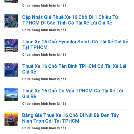
CHỖ
Giá
ở
Chức năng bình luận bị tắt
ĐI
–
Nhà
MẸ
Hà
Xe
Cập Nhật Giá Thuê Xe 16 Chỗ Đi 1 Chiều Từ
LA
Tiên
16
VANG
TPHCM Đi Các Tỉnh Có Tài Xế Lái Giá Rẻ
Từ
Chỗ
QUẢNG
TPHCM
ở
Chức năng bình luận bị tắt
Uy
TRỊ
Giá
Cập
Tín
TỪ
Rẻ
Nhật
Thuê Xe 16 Chỗ Hyundai Solati Có Tài Xế Giá Rẻ
Tại
TPHCM
Giá
TPHCM
Tại TPHCM
CÓ
Thuê
Có
TÀI
ở
Chức năng bình luận bị tắt
Xe
Tài
XẾ
Thuê
16
Xế
LÁI
Xe
Thuê Xe 16 Chỗ Tân Bình TPHCM Có Tài Xế Lái
Chỗ
Lái
16
Đi
Giá Rẻ
Giá
Chỗ
1
Rẻ
ở
Chức năng bình luận bị tắt
Hyundai
Chiều
Thuê
Solati
Từ
Xe
Thuê Xe 16 Chỗ Gò Vấp TPHCM Có Tài Xế Lái
Có
TPHCM
16
Tài
Giá Rẻ
Đi
Chỗ
Xế
Các
ở
Chức năng bình luận bị tắt
Tân
Giá
Tỉnh
Thuê
Bình
Rẻ
Có
Xe
Bảng Giá Thuê Xe 16 Chỗ Đi Núi Bà Đen Tây
TPHCM
Tại
Tài
16
Có
Ninh Trọn Gói Tại TPHCM
TPHCM
Xế
Chỗ
Tài
Lái
ở
Chức năng bình luận bị tắt
Gò
Xế
Giá
Bảng
Vấp