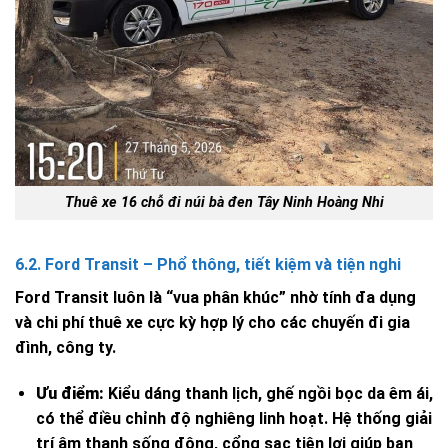
Thuê xe 16 chỗ đi núi bà đen Tây Ninh Hoàng Nhi
6.2. Ford Transit – Phổ thông, tiết kiệm và tiện nghi
Ford Transit luôn là “vua phân khúc” nhờ tính đa dụng
và chi phí thuê xe cực kỳ hợp lý cho các chuyến đi gia
đình, công ty.
Ưu điểm:
Kiểu dáng thanh lịch, ghế ngồi bọc da êm ái,
có thể điều chỉnh độ nghiêng linh hoạt. Hệ thống giải
trí âm thanh sống động, cổng sạc tiện lợi giúp bạn