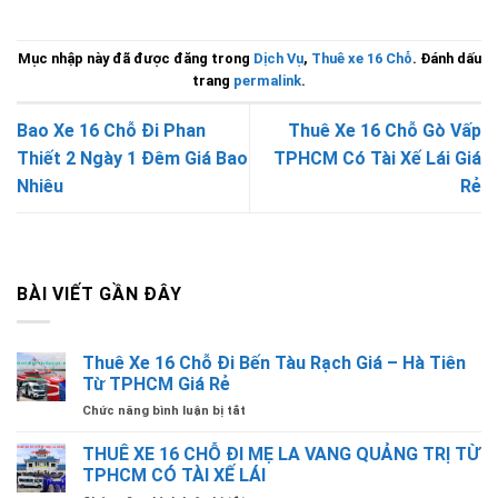
Mục nhập này đã được đăng trong
Dịch Vụ
,
Thuê xe 16 Chỗ
. Đánh dấu
trang
permalink
.
Bao Xe 16 Chỗ Đi Phan
Thuê Xe 16 Chỗ Gò Vấp
Thiết 2 Ngày 1 Đêm Giá Bao
TPHCM Có Tài Xế Lái Giá
Nhiêu
Rẻ
BÀI VIẾT GẦN ĐÂY
Thuê Xe 16 Chỗ Đi Bến Tàu Rạch Giá – Hà Tiên
Từ TPHCM Giá Rẻ
ở
Chức năng bình luận bị tắt
Thuê
Xe
THUÊ XE 16 CHỖ ĐI MẸ LA VANG QUẢNG TRỊ TỪ
16
TPHCM CÓ TÀI XẾ LÁI
Chỗ