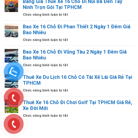
Bảng Giá Thuê Xe 16 Chỗ Đi Núi Bà Đen Tây
TPHCM
Tại
Tài
16
Có
Ninh Trọn Gói Tại TPHCM
TPHCM
Xế
Chỗ
Tài
Lái
ở
Chức năng bình luận bị tắt
Gò
Xế
Giá
Bảng
Vấp
Lái
Rẻ
Giá
Bao Xe 16 Chỗ Đi Phan Thiết 2 Ngày 1 Đêm Giá
TPHCM
Giá
Thuê
Có
Bao Nhiêu
Rẻ
Xe
Tài
ở
Chức năng bình luận bị tắt
16
Xế
Bao
Chỗ
Lái
Xe
Bao Xe 16 Chỗ Đi Vũng Tàu 2 Ngày 1 Đêm Giá
Đi
Giá
16
Núi
Bao Nhiêu
Rẻ
Chỗ
Bà
ở
Chức năng bình luận bị tắt
Đi
Đen
Bao
Phan
Tây
Xe
Thuê Xe Du Lịch 16 Chỗ Có Tài Xế Lái Giá Rẻ Tại
Thiết
Ninh
16
2
TPHCM
Trọn
Chỗ
Ngày
Gói
ở
Chức năng bình luận bị tắt
Đi
1
Tại
Thuê
Vũng
Đêm
TPHCM
Xe
Thuê Xe 16 Chỗ Đi Chơi Golf Tại TPHCM Giá Rẻ,
Tàu
Giá
Du
2
Xe Đời Mới
Bao
Lịch
Ngày
Nhiêu
ở
Chức năng bình luận bị tắt
16
1
Thuê
Chỗ
Đêm
Xe
Có
Giá
16
Tài
Bao
Chỗ
Xế