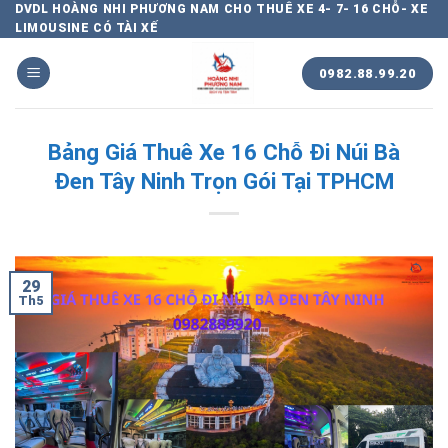
Chuyển
DVDL HOÀNG NHI PHƯƠNG NAM CHO THUÊ XE 4- 7- 16 CHỖ- XE
LIMOUSINE CÓ TÀI XẾ
đến
nội
0982.88.99.20
dung
Bảng Giá Thuê Xe 16 Chỗ Đi Núi Bà
Đen Tây Ninh Trọn Gói Tại TPHCM
29
Th5