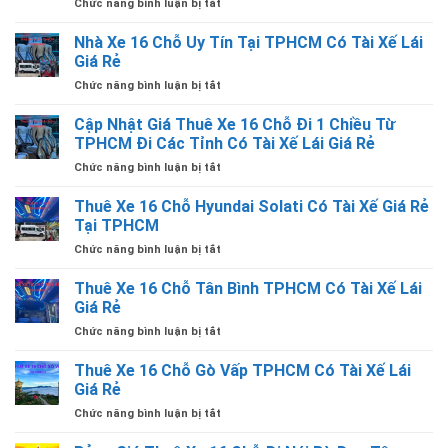
ở
Chức năng bình luận bị tắt
Đi
THUÊ
Bến
XE
Nhà Xe 16 Chỗ Uy Tín Tại TPHCM Có Tài Xế Lái
Tàu
16
Rạch
Giá Rẻ
CHỖ
Giá
ở
Chức năng bình luận bị tắt
ĐI
–
Nhà
MẸ
Hà
Xe
Cập Nhật Giá Thuê Xe 16 Chỗ Đi 1 Chiều Từ
LA
Tiên
16
VANG
TPHCM Đi Các Tỉnh Có Tài Xế Lái Giá Rẻ
Từ
Chỗ
QUẢNG
TPHCM
ở
Chức năng bình luận bị tắt
Uy
TRỊ
Giá
Cập
Tín
TỪ
Rẻ
Nhật
Thuê Xe 16 Chỗ Hyundai Solati Có Tài Xế Giá Rẻ
Tại
TPHCM
Giá
TPHCM
Tại TPHCM
CÓ
Thuê
Có
TÀI
ở
Chức năng bình luận bị tắt
Xe
Tài
XẾ
Thuê
16
Xế
LÁI
Xe
Thuê Xe 16 Chỗ Tân Bình TPHCM Có Tài Xế Lái
Chỗ
Lái
16
Đi
Giá Rẻ
Giá
Chỗ
1
Rẻ
ở
Chức năng bình luận bị tắt
Hyundai
Chiều
Thuê
Solati
Từ
Xe
Thuê Xe 16 Chỗ Gò Vấp TPHCM Có Tài Xế Lái
Có
TPHCM
16
Tài
Giá Rẻ
Đi
Chỗ
Xế
Các
ở
Chức năng bình luận bị tắt
Tân
Giá
Tỉnh
Thuê
Bình
Rẻ
Có
Xe