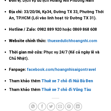
Đơn vị:
Dịch vụ du lịch Hoàng Nhi Phương Nam
Địa chỉ:
33/20/06, Kp34, Đường TX 33, Phường Thới
An, TP.HCM (Lối vào linh hoạt từ Đường TX 31).
Hotline / Zalo:
0982 889 920 hoặc 0869 868 608
Website chính thức:
thuexedulichhoangnhi.com
Thời gian mở cửa:
Phục vụ 24/7 (Kể cả ngày lễ và
Chủ Nhật).
Fanpage:
facebook.com/hoangnhisaigontravel
Tham khảo thêm
Thuê xe 7 chỗ đi Núi Bà Đen
Tham khảo thêm
Thuê xe 7 chỗ đi Vũng Tàu