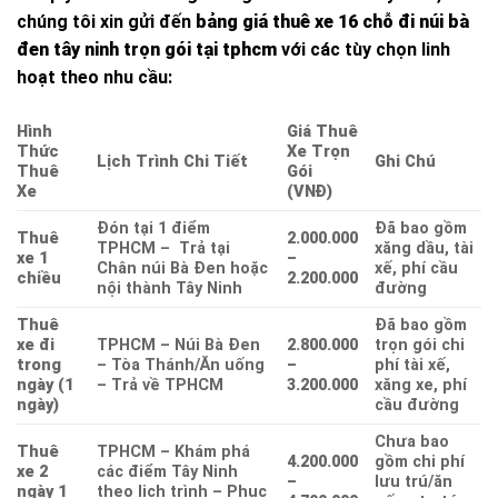
chúng tôi xin gửi đến
bảng giá thuê xe 16 chỗ đi núi bà
đen tây ninh trọn gói tại tphcm
với các tùy chọn linh
hoạt theo nhu cầu:
Hình
Giá Thuê
Thức
Xe Trọn
Lịch Trình Chi Tiết
Ghi Chú
Thuê
Gói
Xe
(VNĐ)
Đón tại 1 điểm
Đã bao gồm
Thuê
2.000.000
TPHCM – Trả tại
xăng dầu, tài
xe 1
–
Chân núi Bà Đen hoặc
xế, phí cầu
chiều
2.200.000
nội thành Tây Ninh
đường
Thuê
Đã bao gồm
xe đi
TPHCM – Núi Bà Đen
2.800.000
trọn gói chi
trong
– Tòa Thánh/Ăn uống
–
phí tài xế,
ngày (1
– Trả về TPHCM
3.200.000
xăng xe, phí
ngày)
cầu đường
Chưa bao
Thuê
TPHCM – Khám phá
4.200.000
gồm chi phí
xe 2
các điểm Tây Ninh
–
lưu trú/ăn
ngày 1
theo lịch trình – Phục