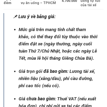
4.700.000
uống tự túc
đêm
vụ ăn uống – TPHCM
của tài xế
📌
Lưu ý về bảng giá:
Mức giá trên mang tính chất tham
khảo, có thể thay đổi tùy thuộc vào thời
điểm đặt xe (ngày thường, ngày cuối
tuần Thứ 7/Chủ Nhật, hoặc các ngày Lễ
Tết, mùa lễ hội tháng Giêng Chùa Bà).
Giá trọn gói
đã bao gồm
: Lương tài xế,
nhiên liệu (xăng/dầu), phí cầu đường,
phí cao tốc (nếu có).
Giá
chưa bao gồm
: Thuế VAT (nếu xuất
hóa đơn), chi phí gửi xe tại các điểm