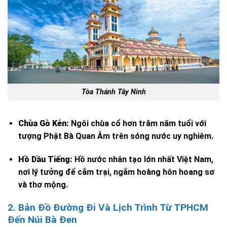
Tòa Thánh Tây Ninh
Chùa Gò Kén:
Ngôi chùa cổ hơn trăm năm tuổi với
tượng Phật Bà Quan Âm trên sóng nước uy nghiêm.
Hồ Dầu Tiếng:
Hồ nước nhân tạo lớn nhất Việt Nam,
nơi lý tưởng để cắm trại, ngắm hoàng hôn hoang sơ
và thơ mộng.
2. Bản Đồ Đường Đi Và Lịch Trình Từ TPHCM
Đến Núi Bà Đen