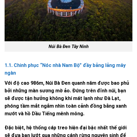
Núi Bà Đen Tây Ninh
1.1. Chinh phục “Nóc nhà Nam Bộ” đầy bảng lảng mây
ngàn
Với độ cao 986m, Núi Bà Đen quanh năm được bao phủ
bởi những màn sương mờ ảo. Đứng trên đỉnh núi, bạn
sẽ được tận hưởng không khí mát lạnh như Đà Lạt,
phóng tầm mắt ngắm nhìn toàn cảnh đồng bằng xanh
mướt và hồ Dầu Tiếng mênh mông.
Đặc biệt, hệ thống cáp treo hiện đại bậc nhất thế giới
sẽ đưa bạn lướt qua những cánh rừng nguyên sinh để