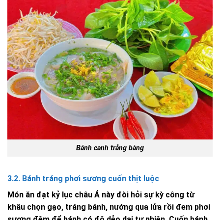
Bánh canh trảng bàng
3.2. Bánh tráng phơi sương cuốn thịt luộc
Món ăn đạt kỷ lục châu Á này đòi hỏi sự kỳ công từ
khâu chọn gạo, tráng bánh, nướng qua lửa rồi đem phơi
sương đêm để bánh có độ dẻo dai tự nhiên. Cuốn bánh