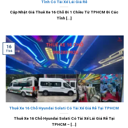
Tỉnh Có Tài Xế Lái Giá Rẻ
Cập Nhật Giá Thuê Xe 16 Chỗ Đi 1 Chiều Từ TPHCM Đi Các
Tỉnh [...]
16
Th6
Thuê Xe 16 Chỗ Hyundai Solati Có Tài Xế Giá Rẻ Tại TPHCM
Thuê Xe 16 Chỗ Hyundai Solati Có Tài Xế Lái Giá Rẻ Tại
TPHCM – [...]