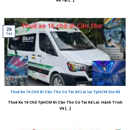
Rẻ Tại [...]
28
Th3
Thuê Xe 16 Chỗ Đi Cần Thơ Có Tài Xế Lái tại TpHCM Giá Rẻ
Thuê Xe 16 Chỗ TpHCM Đi Cần Thơ Có Tài Xế Lái: Hành Trình
Về [...]