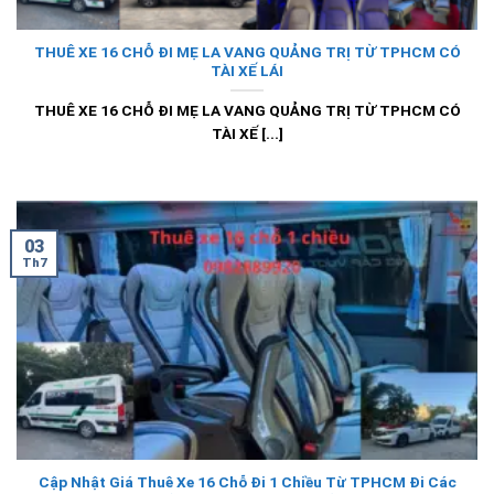
THUÊ XE 16 CHỖ ĐI MẸ LA VANG QUẢNG TRỊ TỪ TPHCM CÓ
TÀI XẾ LÁI
THUÊ XE 16 CHỖ ĐI MẸ LA VANG QUẢNG TRỊ TỪ TPHCM CÓ
TÀI XẾ [...]
03
Th7
Cập Nhật Giá Thuê Xe 16 Chỗ Đi 1 Chiều Từ TPHCM Đi Các