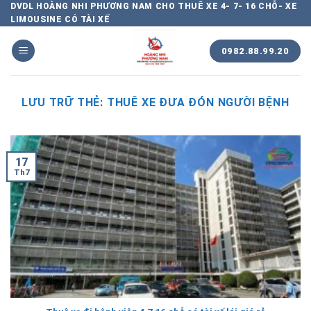
Chuyển
DVDL HOÀNG NHI PHƯƠNG NAM CHO THUÊ XE 4- 7- 16 CHỖ- XE
LIMOUSINE CÓ TÀI XẾ
đến
nội
0982.88.99.20
dung
LƯU TRỮ THẺ:
THUÊ XE ĐƯA ĐÓN NGƯỜI BỆNH
17
Th7