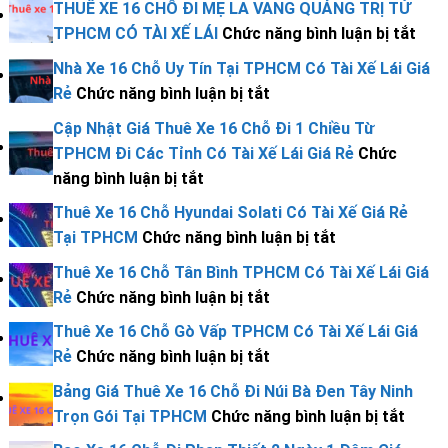
THUÊ XE 16 CHỖ ĐI MẸ LA VANG QUẢNG TRỊ TỪ
Xe
ở
TPHCM CÓ TÀI XẾ LÁI
Chức năng bình luận bị tắt
16
THU
Nhà Xe 16 Chỗ Uy Tín Tại TPHCM Có Tài Xế Lái Giá
Chỗ
XE
ở
Rẻ
Chức năng bình luận bị tắt
Đi
16
Nhà
Bến
Cập Nhật Giá Thuê Xe 16 Chỗ Đi 1 Chiều Từ
CH
Xe
Tàu
TPHCM Đi Các Tỉnh Có Tài Xế Lái Giá Rẻ
Chức
ĐI
16
Rạch
ở
năng bình luận bị tắt
MẸ
Chỗ
Giá
Cập
LA
Thuê Xe 16 Chỗ Hyundai Solati Có Tài Xế Giá Rẻ
Uy
–
Nhật
VAN
ở
Tại TPHCM
Chức năng bình luận bị tắt
Tín
Hà
Giá
QU
Thuê
Tại
Thuê Xe 16 Chỗ Tân Bình TPHCM Có Tài Xế Lái Giá
Tiên
Thuê
TRỊ
Xe
TPHCM
ở
Rẻ
Chức năng bình luận bị tắt
Từ
Xe
TỪ
16
Có
Thuê
TPHCM
16
Thuê Xe 16 Chỗ Gò Vấp TPHCM Có Tài Xế Lái Giá
TP
Chỗ
Tài
Xe
Giá
Chỗ
ở
Rẻ
Chức năng bình luận bị tắt
CÓ
Hyundai
Xế
16
Rẻ
Đi
Thuê
TÀI
Solati
Bảng Giá Thuê Xe 16 Chỗ Đi Núi Bà Đen Tây Ninh
Lái
Chỗ
1
Xe
XẾ
Có
ở
Trọn Gói Tại TPHCM
Chức năng bình luận bị tắt
Giá
Tân
Chiều
16
LÁI
Tài
Bảng
Rẻ
Bình