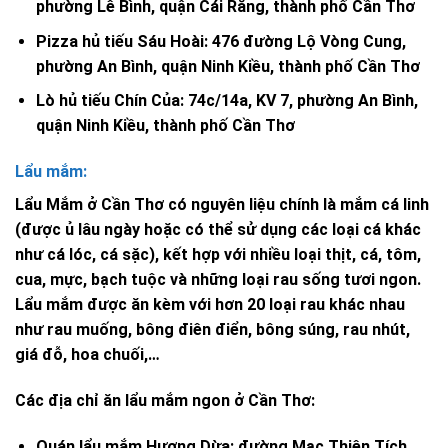
phường Lê Bình, quận Cái Răng, thành phố Cần Thơ
Pizza hủ tiếu Sáu Hoài: 476 đường Lộ Vòng Cung,
phường An Bình, quận Ninh Kiều, thành phố Cần Thơ
Lò hủ tiếu Chín Của: 74c/14a, KV 7, phường An Bình,
quận Ninh Kiều, thành phố Cần Thơ
Lẩu mắm:
Lẩu Mắm ở Cần Thơ có nguyên liệu chính là mắm cá linh
(được ủ lâu ngày hoặc có thể sử dụng các loại cá khác
như cá lóc, cá sặc), kết hợp với nhiều loại thịt, cá, tôm,
cua, mực, bạch tuộc và những loại rau sống tươi ngon.
Lẩu mắm được ăn kèm với hơn 20 loại rau khác nhau
như rau muống, bông điên điển, bông súng, rau nhút,
giá đỗ, hoa chuối,…
Các địa chỉ ăn lẩu mắm ngon ở Cần Thơ:
Quán lẩu mắm Hương Dừa: đường Mạc Thiên Tích,