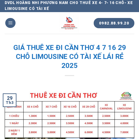
Chuyển
DVDL HOÀNG NHI PHƯƠNG NAM CHO THUÊ XE 4- 7- 16 CHỖ- XE
LIMOUSINE CÓ TÀI XẾ
đến
nội
0982.88.99.20
dung
GIÁ THUÊ XE ĐI CẦN THƠ 4 7 16 29
CHỖ LIMOUSINE CÓ TÀI XẾ LÁI RẺ
2025
29
Th3