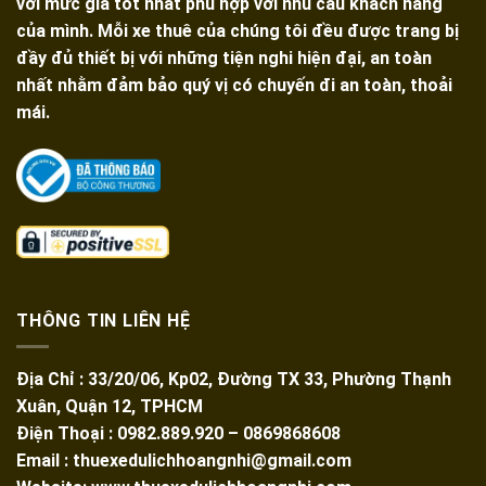
với mức giá tốt nhất phù hợp với nhu cầu khách hàng
Giá
Tại
của mình. Mỗi xe thuê của chúng tôi đều được trang bị
Rẻ,
TPHCM
đầy đủ thiết bị với những tiện nghi hiện đại, an toàn
Xe
nhất nhằm đảm bảo quý vị có chuyến đi an toàn, thoải
Đời
mái.
Mới
THÔNG TIN LIÊN HỆ
Địa Chỉ : 33/20/06, Kp02, Đường TX 33, Phường Thạnh
Xuân, Quận 12, TPHCM
Điện Thoại : 0982.889.920 – 0869868608
Email : thuexedulichhoangnhi@gmail.com