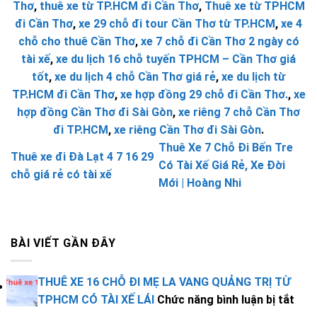
Thơ
,
thuê xe từ TP.HCM đi Cần Thơ
,
Thuê xe từ TPHCM
đi Cần Thơ
,
xe 29 chỗ đi tour Cần Thơ từ TP.HCM
,
xe 4
chỗ cho thuê Cần Thơ
,
xe 7 chỗ đi Cần Thơ 2 ngày có
tài xế
,
xe du lịch 16 chỗ tuyến TPHCM – Cần Thơ giá
tốt
,
xe du lịch 4 chỗ Cần Thơ giá rẻ
,
xe du lịch từ
TP.HCM đi Cần Thơ
,
xe hợp đồng 29 chỗ đi Cần Thơ.
,
xe
hợp đồng Cần Thơ đi Sài Gòn
,
xe riêng 7 chỗ Cần Thơ
đi TP.HCM
,
xe riêng Cần Thơ đi Sài Gòn
.
Thuê Xe 7 Chỗ Đi Bến Tre
Thuê xe đi Đà Lạt 4 7 16 29
Có Tài Xế Giá Rẻ, Xe Đời
chỗ giá rẻ có tài xế
Mới | Hoàng Nhi
BÀI VIẾT GẦN ĐÂY
THUÊ XE 16 CHỖ ĐI MẸ LA VANG QUẢNG TRỊ TỪ
ở
TPHCM CÓ TÀI XẾ LÁI
Chức năng bình luận bị tắt
THU