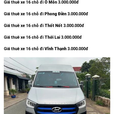
Giá thuê xe 16 chỗ đi
Ô Môn
3.000.000đ
Giá thuê xe 16 chỗ đi
Phong Điền
3.000.000đ
Giá thuê xe 16 chỗ đi
Thốt Nốt
3.000.000đ
Giá thuê xe 16 chỗ đi
Thới Lai
3.000.000đ
Giá thuê xe 16 chỗ đi
Vĩnh Thạnh
3.000.000đ