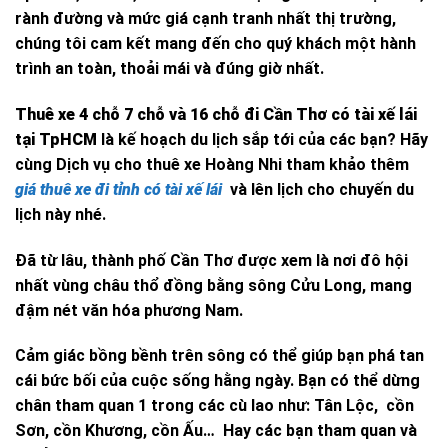
rành đường và mức giá cạnh tranh nhất thị trường,
chúng tôi cam kết mang đến cho quý khách một hành
trình an toàn, thoải mái và đúng giờ nhất.
Thuê xe 4 chỗ 7 chỗ và 16 chỗ đi Cần Thơ có tài xế lái
tại TpHCM
là kế hoạch du lịch sắp tới của các bạn? Hãy
cùng Dịch vụ cho thuê xe Hoàng Nhi tham khảo thêm
giá thuê xe đi tỉnh có tài xế lái
và lên lịch cho chuyến du
lịch này nhé.
Đã từ lâu, thành phố Cần Thơ được xem là nơi đô hội
nhất vùng châu thổ đồng bằng sông Cửu Long, mang
đậm nét văn hóa phương Nam.
Cảm giác bồng bềnh trên sông có thể giúp bạn phá tan
cái bức bối của cuộc sống hằng ngày. Bạn có thể dừng
chân tham quan 1 trong các cù lao như: Tân Lộc, cồn
Sơn, cồn Khương, cồn Ấu… Hay các bạn tham quan và