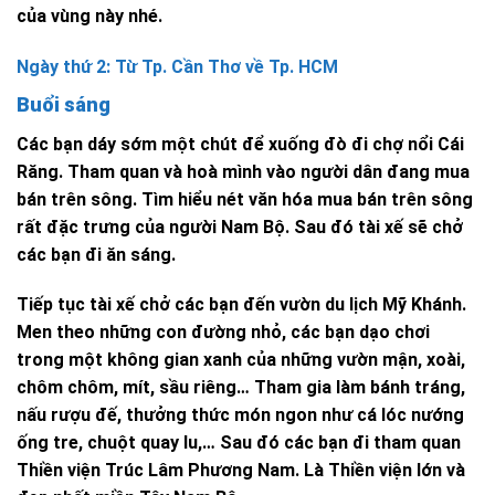
của vùng này nhé.
Ngày thứ 2: Từ Tp. Cần Thơ về Tp. HCM
Buổi sáng
Các bạn dáy sớm một chút để xuống đò đi chợ nổi Cái
Răng. Tham quan và hoà mình vào người dân đang mua
bán trên sông. Tìm hiểu nét văn hóa mua bán trên sông
rất đặc trưng của người Nam Bộ. Sau đó tài xế sẽ chở
các bạn đi ăn sáng.
Tiếp tục tài xế chở các bạn đến vườn du lịch Mỹ Khánh.
Men theo những con đường nhỏ, các bạn dạo chơi
trong một không gian xanh của những vườn mận, xoài,
chôm chôm, mít, sầu riêng… Tham gia làm bánh tráng,
nấu rượu đế, thưởng thức món ngon như cá lóc nướng
ống tre, chuột quay lu,… Sau đó các bạn đi tham quan
Thiền viện Trúc Lâm Phương Nam. Là Thiền viện lớn và