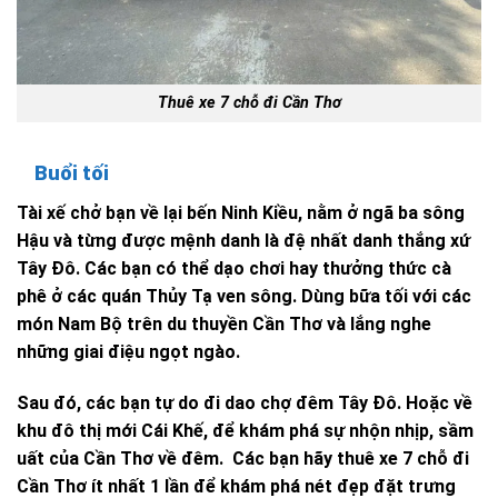
Thuê xe 7 chỗ đi Cần Thơ
Buổi tối
Tài xế chở bạn về lại bến Ninh Kiều, nằm ở ngã ba sông
Hậu và từng được mệnh danh là đệ nhất danh thắng xứ
Tây Đô. Các bạn có thể dạo chơi hay thưởng thức cà
phê ở các quán Thủy Tạ ven sông. Dùng bữa tối với các
món Nam Bộ trên du thuyền Cần Thơ và lắng nghe
những giai điệu ngọt ngào.
Sau đó, các bạn tự do đi dao chợ đêm Tây Đô. Hoặc về
khu đô thị mới Cái Khế, để khám phá sự nhộn nhịp, sầm
uất của Cần Thơ về đêm. Các bạn hãy thuê xe 7 chỗ đi
Cần Thơ ít nhất 1 lần để khám phá nét đẹp đặt trưng