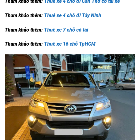
Tham khảo thêm:
Thuê xe 4 chỗ đi Cần Thơ có tài xế
Tham khảo thêm:
Thuê xe 4 chỗ đi Tây Ninh
Tham khảo thêm:
Thuê xe 7 chỗ có tài
Tham khảo thêm:
Thuê xe 16 chỗ TpHCM