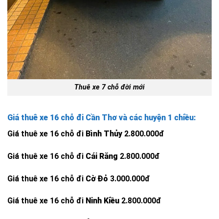
Thuê xe 7 chỗ đời mới
Giá thuê xe 16 chỗ đi Cần Thơ và các huyện 1 chiều:
Giá thuê xe 16 chỗ đi
Bình Thủy
2.800.000đ
Giá thuê xe 16 chỗ đi
Cái Răng
2.800.000đ
Giá thuê xe 16 chỗ đi
Cờ Đỏ
3.000.000đ
Giá thuê xe 16 chỗ đi
Ninh Kiều
2.800.000đ