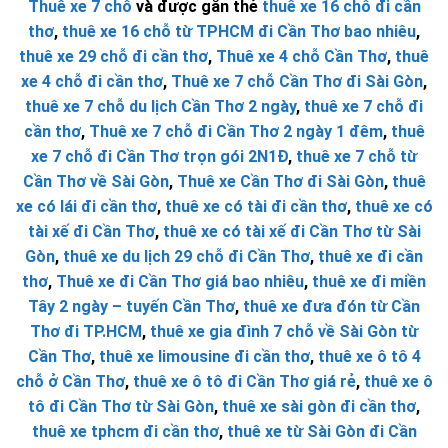
Thuê xe 7 chỗ
và được gắn thẻ
thuê xe 16 chỗ đi cần
thơ
,
thuê xe 16 chỗ từ TPHCM đi Cần Thơ bao nhiêu
,
thuê xe 29 chỗ đi cần thơ
,
Thuê xe 4 chỗ Cần Thơ
,
thuê
xe 4 chỗ đi cần thơ
,
Thuê xe 7 chỗ Cần Thơ đi Sài Gòn
,
thuê xe 7 chỗ du lịch Cần Thơ 2 ngày
,
thuê xe 7 chỗ đi
cần thơ
,
Thuê xe 7 chỗ đi Cần Thơ 2 ngày 1 đêm
,
thuê
xe 7 chỗ đi Cần Thơ trọn gói 2N1Đ
,
thuê xe 7 chỗ từ
Cần Thơ về Sài Gòn
,
Thuê xe Cần Thơ đi Sài Gòn
,
thuê
xe có lái đi cần thơ
,
thuê xe có tài đi cần thơ
,
thuê xe có
tài xế đi Cần Thơ
,
thuê xe có tài xế đi Cần Thơ từ Sài
Gòn
,
thuê xe du lịch 29 chỗ đi Cần Thơ
,
thuê xe đi cần
thơ
,
Thuê xe đi Cần Thơ giá bao nhiêu
,
thuê xe đi miền
Tây 2 ngày – tuyến Cần Thơ
,
thuê xe đưa đón từ Cần
Thơ đi TP.HCM
,
thuê xe gia đình 7 chỗ về Sài Gòn từ
Cần Thơ
,
thuê xe limousine đi cần thơ
,
thuê xe ô tô 4
chỗ ở Cần Thơ
,
thuê xe ô tô đi Cần Thơ giá rẻ
,
thuê xe ô
tô đi Cần Thơ từ Sài Gòn
,
thuê xe sài gòn đi cần thơ
,
thuê xe tphcm đi cần thơ
,
thuê xe từ Sài Gòn đi Cần