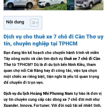
Nội dung
Dịch vụ cho thuê xe 7 chỗ đi Cần Thơ uy
tín, chuyên nghiệp tại TPHCM
Bạn đang lên kế hoạch cho chuyến hành trình về miền
Tây sông nước và cần tìm dịch vụ
thuê xe 7 chỗ đi Cần
Thơ
từ TPHCM? Dù là đi du lịch bến Ninh Kiều, tham
quan chợ nổi Cái Răng hay đi công tác, việc lựa chọn
một chiếc xe riêng biệt, tiện nghi là yếu tố quan trọng
để chuyến đi trọn vẹn.
Dịch vụ du lịch Hoàng Nhi Phương Nam
tự hào là đơn vị
uy tín chuyên cung cấp các dòng xe 7 chỗ đời mới như
Xpander, Innova, Fortuner. Với đội ngũ tài xế nhiệt tình,