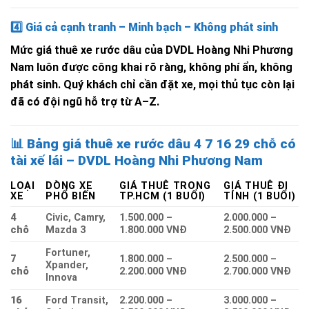
4️⃣
Giá cả cạnh tranh – Minh bạch – Không phát sinh
Mức giá thuê xe rước dâu của DVDL Hoàng Nhi Phương
Nam luôn được công khai rõ ràng, không phí ẩn, không
phát sinh. Quý khách chỉ cần đặt xe, mọi thủ tục còn lại
đã có đội ngũ hỗ trợ từ A–Z.
📊
Bảng giá thuê xe rước dâu 4 7 16 29 chỗ có
tài xế lái – DVDL Hoàng Nhi Phương Nam
LOẠI
DÒNG XE
GIÁ THUÊ TRONG
GIÁ THUÊ ĐI
XE
PHỔ BIẾN
TP.HCM (1 BUỔI)
TỈNH (1 BUỔI)
4
Civic, Camry,
1.500.000 –
2.000.000 –
chỗ
Mazda 3
1.800.000 VNĐ
2.500.000 VNĐ
Fortuner,
7
1.800.000 –
2.500.000 –
Xpander,
chỗ
2.200.000 VNĐ
2.700.000 VNĐ
Innova
16
Ford Transit,
2.200.000 –
3.000.000 –