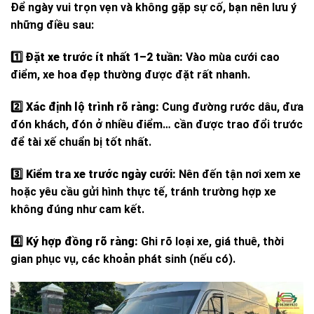
Để ngày vui trọn vẹn và không gặp sự cố, bạn nên lưu ý
những điều sau:
1️⃣
Đặt xe trước ít nhất 1–2 tuần:
Vào mùa cưới cao
điểm, xe hoa đẹp thường được đặt rất nhanh.
2️⃣
Xác định lộ trình rõ ràng:
Cung đường rước dâu, đưa
đón khách, đón ở nhiều điểm… cần được trao đổi trước
để tài xế chuẩn bị tốt nhất.
3️⃣
Kiểm tra xe trước ngày cưới:
Nên đến tận nơi xem xe
hoặc yêu cầu gửi hình thực tế, tránh trường hợp xe
không đúng như cam kết.
4️⃣
Ký hợp đồng rõ ràng:
Ghi rõ loại xe, giá thuê, thời
gian phục vụ, các khoản phát sinh (nếu có).