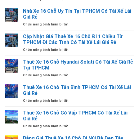
THUÊ
XE
Nhà Xe 16 Chỗ Uy Tín Tại TPHCM Có Tài Xế Lái
16
Giá Rẻ
CHỖ
ở
Chức năng bình luận bị tắt
ĐI
Nhà
MẸ
Xe
Cập Nhật Giá Thuê Xe 16 Chỗ Đi 1 Chiều Từ
LA
16
VANG
TPHCM Đi Các Tỉnh Có Tài Xế Lái Giá Rẻ
Chỗ
QUẢNG
ở
Chức năng bình luận bị tắt
Uy
TRỊ
Cập
Tín
TỪ
Nhật
Thuê Xe 16 Chỗ Hyundai Solati Có Tài Xế Giá Rẻ
Tại
TPHCM
Giá
TPHCM
Tại TPHCM
CÓ
Thuê
Có
TÀI
ở
Chức năng bình luận bị tắt
Xe
Tài
XẾ
Thuê
16
Xế
LÁI
Xe
Thuê Xe 16 Chỗ Tân Bình TPHCM Có Tài Xế Lái
Chỗ
Lái
16
Đi
Giá Rẻ
Giá
Chỗ
1
Rẻ
ở
Chức năng bình luận bị tắt
Hyundai
Chiều
Thuê
Solati
Từ
Xe
Thuê Xe 16 Chỗ Gò Vấp TPHCM Có Tài Xế Lái
Có
TPHCM
16
Tài
Giá Rẻ
Đi
Chỗ
Xế
Các
ở
Chức năng bình luận bị tắt
Tân
Giá
Tỉnh
Thuê
Bình
Rẻ
Có
Xe
Bảng Giá Thuê Xe 16 Chỗ Đi Núi Bà Đen Tây
TPHCM
Tại