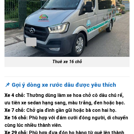
Thuê xe 16 chỗ
📌
Gợi ý dòng xe rước dâu được yêu thích
Xe 4 chỗ:
Thường dùng làm xe hoa chở cô dâu chú rể,
ưu tiên xe sedan hạng sang, màu trắng, đen hoặc bạc.
Xe 7 chỗ:
Chở gia đình gần gũi hoặc bà con hai họ.
Xe 16 chỗ:
Phù hợp với đám cưới đông người, di chuyển
cùng lúc nhiều thành viên.
Xe 29 chỗ:
Phù hợp đưa đón họ hàng từ quê lên thành