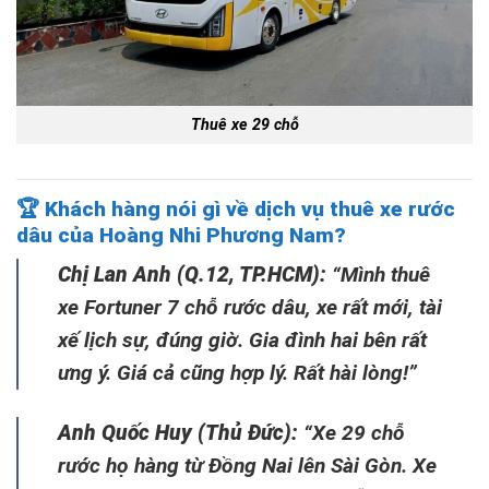
Thuê xe 29 chỗ
🏆
Khách hàng nói gì về dịch vụ thuê xe rước
dâu của Hoàng Nhi Phương Nam?
Chị Lan Anh (Q.12, TP.HCM):
“Mình thuê
xe Fortuner 7 chỗ rước dâu, xe rất mới, tài
xế lịch sự, đúng giờ. Gia đình hai bên rất
ưng ý. Giá cả cũng hợp lý. Rất hài lòng!”
Anh Quốc Huy (Thủ Đức):
“Xe 29 chỗ
rước họ hàng từ Đồng Nai lên Sài Gòn. Xe