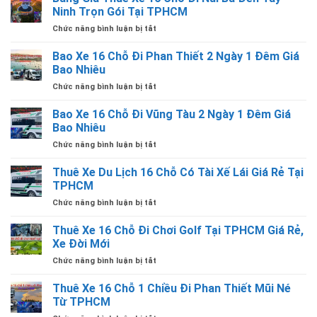
Tài
16
Có
Ninh Trọn Gói Tại TPHCM
TPHCM
Xế
Chỗ
Tài
Lái
ở
Chức năng bình luận bị tắt
Gò
Xế
Giá
Bảng
Vấp
Lái
Rẻ
Giá
Bao Xe 16 Chỗ Đi Phan Thiết 2 Ngày 1 Đêm Giá
TPHCM
Giá
Thuê
Có
Bao Nhiêu
Rẻ
Xe
Tài
ở
Chức năng bình luận bị tắt
16
Xế
Bao
Chỗ
Lái
Xe
Bao Xe 16 Chỗ Đi Vũng Tàu 2 Ngày 1 Đêm Giá
Đi
Giá
16
Núi
Bao Nhiêu
Rẻ
Chỗ
Bà
ở
Chức năng bình luận bị tắt
Đi
Đen
Bao
Phan
Tây
Xe
Thuê Xe Du Lịch 16 Chỗ Có Tài Xế Lái Giá Rẻ Tại
Thiết
Ninh
16
2
TPHCM
Trọn
Chỗ
Ngày
Gói
ở
Chức năng bình luận bị tắt
Đi
1
Tại
Thuê
Vũng
Đêm
TPHCM
Xe
Thuê Xe 16 Chỗ Đi Chơi Golf Tại TPHCM Giá Rẻ,
Tàu
Giá
Du
2
Xe Đời Mới
Bao
Lịch
Ngày
Nhiêu
ở
Chức năng bình luận bị tắt
16
1
Thuê
Chỗ
Đêm
Xe
Thuê Xe 16 Chỗ 1 Chiều Đi Phan Thiết Mũi Né
Có
Giá
16
Tài
Từ TPHCM
Bao
Chỗ
Xế
Nhiêu