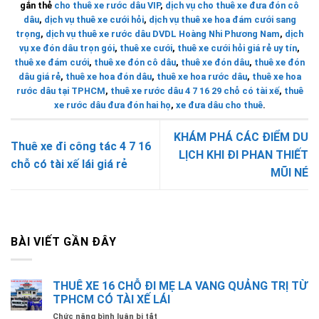
gắn thẻ
cho thuê xe rước dâu VIP
,
dịch vụ cho thuê xe đưa đón cô
dâu
,
dịch vụ thuê xe cưới hỏi
,
dịch vụ thuê xe hoa đám cưới sang
trọng
,
dịch vụ thuê xe rước dâu DVDL Hoàng Nhi Phương Nam
,
dịch
vụ xe đón dâu trọn gói
,
thuê xe cưới
,
thuê xe cưới hỏi giá rẻ uy tín
,
thuê xe đám cưới
,
thuê xe đón cô dâu
,
thuê xe đón dâu
,
thuê xe đón
dâu giá rẻ
,
thuê xe hoa đón dâu
,
thuê xe hoa rước dâu
,
thuê xe hoa
rước dâu tại TPHCM
,
thuê xe rước dâu 4 7 16 29 chỗ có tài xế
,
thuê
xe rước dâu đưa đón hai họ
,
xe đưa dâu cho thuê
.
KHÁM PHÁ CÁC ĐIỂM DU
Thuê xe đi công tác 4 7 16
LỊCH KHI ĐI PHAN THIẾT
chỗ có tài xế lái giá rẻ
MŨI NÉ
BÀI VIẾT GẦN ĐÂY
THUÊ XE 16 CHỖ ĐI MẸ LA VANG QUẢNG TRỊ TỪ
TPHCM CÓ TÀI XẾ LÁI
ở
Chức năng bình luận bị tắt