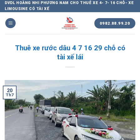
Chuyển
DVDL HOÀNG NHI PHƯƠNG NAM CHO THUÊ XE 4- 7- 16 CHỖ- XE
LIMOUSINE CÓ TÀI XẾ
đến
nội
0982.88.99.20
dung
Thuê xe rước dâu 4 7 16 29 chỗ có
tài xế lái
20
Th7