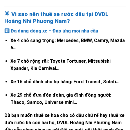
🌟
Vì sao nên thuê xe rước dâu tại DVDL
Hoàng Nhi Phương Nam?
1️⃣
Đa dạng dòng xe – Đáp ứng mọi nhu cầu
Xe 4 chỗ sang trọng: Mercedes, BMW, Camry, Mazda
6…
Xe 7 chỗ rộng rãi: Toyota Fortuner, Mitsubishi
Xpander, Kia Carnival…
Xe 16 chỗ dành cho họ hàng: Ford Transit, Solati…
Xe 29 chỗ đưa đón đoàn, gia đình đông người:
Thaco, Samco, Universe mini…
Dù bạn muốn thuê xe hoa cho cô dâu chú rể hay thuê xe
đưa rước bà con hai họ, DVDL Hoàng Nhi Phương Nam
đều sẵn sàng phục vụ với đội xe mới, nội thất sạch đẹp,