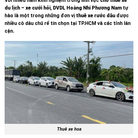
Với nhiều năm kinh nghiệm trong lĩnh vực
cho thuê xe
du lịch – xe cưới hỏi
,
DVDL Hoàng Nhi Phương Nam
tự
hào là một trong những đơn vị
thuê xe rước dâu
được
nhiều cô dâu chú rể tin chọn tại TP.HCM và các tỉnh lân
cận.
Thuê xe hoa