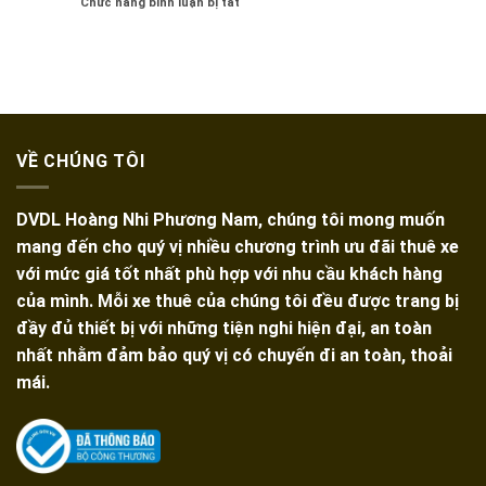
ở
Chức năng bình luận bị tắt
Đi
Lái
Thuê
Chơi
Giá
Xe
Golf
Rẻ
16
Tại
Tại
Chỗ
TPHCM
TPHCM
1
Giá
Chiều
Rẻ,
Đi
Xe
Phan
Đời
VỀ CHÚNG TÔI
Thiết
Mới
Mũi
Né
DVDL Hoàng Nhi Phương Nam, chúng tôi mong muốn
Từ
TPHCM
mang đến cho quý vị nhiều chương trình ưu đãi thuê xe
với mức giá tốt nhất phù hợp với nhu cầu khách hàng
của mình. Mỗi xe thuê của chúng tôi đều được trang bị
đầy đủ thiết bị với những tiện nghi hiện đại, an toàn
nhất nhằm đảm bảo quý vị có chuyến đi an toàn, thoải
mái.