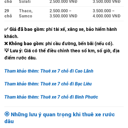
chỗ
Solati
2.500.000 VNĐ
3.500.000 VNĐ
29
Thaco,
2.500.000 –
3.500.000 –
chỗ
Samco
3.500.000 VNĐ
4.000.000 VNĐ
✅ Giá đã bao gồm:
phí tài xế, xăng xe, bảo hiểm hành
khách.
❌ Không bao gồm:
phí cầu đường, bến bãi (nếu có).
💡 Lưu ý:
Giá có thể điều chỉnh theo số km, số giờ, địa
điểm rước dâu.
Tham khảo thêm: Thuê xe 7 chỗ đi Cao Lãnh
Tham khảo thêm: Thuê xe 7 chỗ đi Bạc Liêu
Tham khảo thêm: Thuê xe 7 chỗ đi Bình Phước
🏵️
Những lưu ý quan trọng khi thuê xe rước
dâu