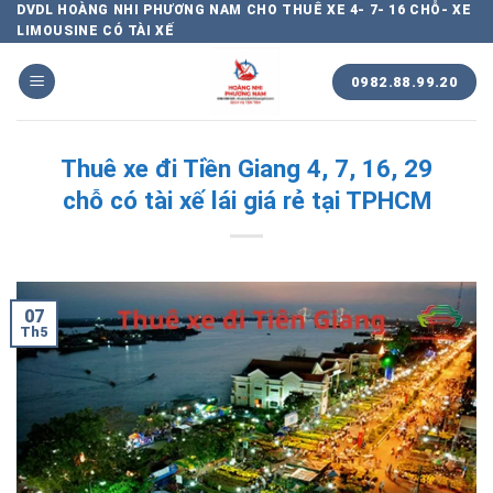
Chuyển
DVDL HOÀNG NHI PHƯƠNG NAM CHO THUÊ XE 4- 7- 16 CHỖ- XE
LIMOUSINE CÓ TÀI XẾ
đến
nội
0982.88.99.20
dung
Thuê xe đi Tiền Giang 4, 7, 16, 29
chỗ có tài xế lái giá rẻ tại TPHCM
07
Th5