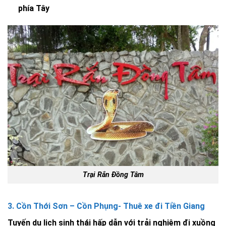
phía Tây
Trại Rắn Đồng Tâm
3. Cồn Thới Sơn – Cồn Phụng- Thuê xe đi Tiền Giang
Tuyến du lịch sinh thái hấp dẫn với trải nghiệm đi xuồng