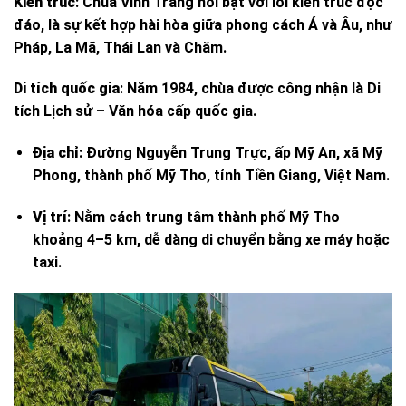
Kiến trúc
:
Chùa Vĩnh Tràng nổi bật với lối kiến trúc độc
đáo, là sự kết hợp hài hòa giữa phong cách Á và Âu, như
Pháp, La Mã, Thái Lan và Chăm.
Di tích quốc gia
:
Năm 1984, chùa được công nhận là Di
tích Lịch sử – Văn hóa cấp quốc gia.
Địa chỉ
: Đường Nguyễn Trung Trực, ấp Mỹ An, xã Mỹ
Phong, thành phố Mỹ Tho, tỉnh Tiền Giang, Việt Nam.
Vị trí
: Nằm cách trung tâm thành phố Mỹ Tho
khoảng 4–5 km, dễ dàng di chuyển bằng xe máy hoặc
taxi.