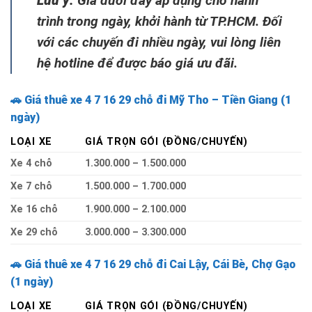
Lưu ý:
Giá dưới đây áp dụng cho hành
trình trong ngày, khởi hành từ TP.HCM. Đối
với các chuyến đi nhiều ngày, vui lòng liên
hệ hotline để được báo giá ưu đãi.
🚗
Giá thuê xe
4 7 16 29 chỗ
đi Mỹ Tho – Tiền Giang (1
ngày)
LOẠI XE
GIÁ TRỌN GÓI (ĐỒNG/CHUYẾN)
Xe 4 chỗ
1.300.000 – 1.500.000
Xe 7 chỗ
1.500.000 – 1.700.000
Xe 16 chỗ
1.900.000 – 2.100.000
Xe 29 chỗ
3.000.000 – 3.300.000
🚗
Giá thuê xe 4 7 16 29 chỗ đi Cai Lậy, Cái Bè, Chợ Gạo
(1 ngày)
LOẠI XE
GIÁ TRỌN GÓI (ĐỒNG/CHUYẾN)