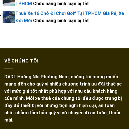
Xe
Đi
ở
TPHCM
Chức năng bình luận bị tắt
Giá
Đi
Tài
Xế
16
Núi
Thuê
Rẻ
Phan
Xế
Thuê Xe 16 Chỗ Đi Chơi Golf Tại TPHCM Giá Rẻ, Xe
Lái
Chỗ
Bà
Xe
Thiết
Lái
ở
Đời Mới
Chức năng bình luận bị tắt
Giá
Đi
Đen
Du
2
Giá
Thuê
Rẻ
Vũng
Tây
Lịch
Ngày
Rẻ
Xe
Tàu
Ninh
16
1
16
2
Trọn
Chỗ
Đêm
Chỗ
Ngày
Gói
Có
Giá
Đi
1
Tại
Tài
VỀ CHÚNG TÔI
Bao
Chơi
Đêm
TPH
Xế
Nhiêu
Golf
Giá
Lái
DVDL Hoàng Nhi Phương Nam, chúng tôi mong muốn
Tại
Bao
Giá
mang đến cho quý vị nhiều chương trình ưu đãi thuê xe
TPHCM
Nhiêu
Rẻ
với mức giá tốt nhất phù hợp với nhu cầu khách hàng
Giá
Tại
của mình. Mỗi xe thuê của chúng tôi đều được trang bị
Rẻ,
TPHCM
đầy đủ thiết bị với những tiện nghi hiện đại, an toàn
Xe
nhất nhằm đảm bảo quý vị có chuyến đi an toàn, thoải
Đời
mái.
Mới