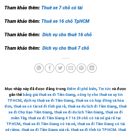
Tham khảo thêm:
Thuê xe 7 chỗ có tài
Tham khảo thêm:
Thuê xe 16 chỗ TpHCM
Tham khảo thêm:
Dich vụ cho thuê 16 chỗ
Tham khảo thêm:
Dich vụ cho thuê 7 chỗ
Mục nhập này đã được đăng trong
Điểm đi phổ biến
,
Tin tức
và được
gắn thẻ
bảng giá thuê xe đi Tiền Giang
,
công ty cho thuê xe uy tín
TP.HCM
,
dịch vụ thuê xe đi Tiền Giang
,
thuê xe có hợp đồng và hóa
đơn
,
thuê xe có tài xế đi tỉnh giá rẻ
,
thuê xe du lịch đi Tiền Giang
,
thuê
xe đi Chợ Gạo Tiền Giang
,
thuê xe đi du lịch Tiền Giang
,
thuê xe đi
miền Tây
,
thuê xe đi Tiền Giang 4 7 16 29 chỗ có tài xế giá rẻ tại
TP.HCM
,
thuê xe đi Tiền Giang có tài xế
,
thuê xe đi Tiền Giang có tài
xế riêng
,
thuê xe đi Tiền Giang giá rẻ
,
thuê xe đi tỉnh từ TP.HCM
,
thuê