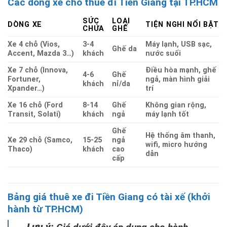
Các dòng xe cho thuê đi Tiền Giang tại TP.HCM
SỨC
LOẠI
DÒNG XE
TIỆN NGHI NỔI BẬT
CHỨA
GHẾ
Xe 4 chỗ (Vios,
3-4
Máy lạnh, USB sạc,
Ghế da
Accent, Mazda 3…)
khách
nước suối
Xe 7 chỗ (Innova,
Điều hòa mạnh, ghế
4-6
Ghế
Fortuner,
ngả, màn hình giải
khách
nỉ/da
Xpander…)
trí
Xe 16 chỗ (Ford
8-14
Ghế
Không gian rộng,
Transit, Solati)
khách
ngả
máy lạnh tốt
Ghế
Hệ thống âm thanh,
Xe 29 chỗ (Samco,
15-25
ngả
wifi, micro hướng
Thaco)
khách
cao
dẫn
cấp
Bảng giá thuê xe đi Tiền Giang có tài xế (khởi
hành từ TP.HCM)