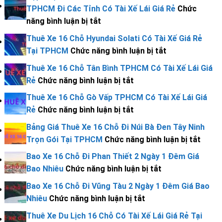
Xe
Tàu
TPHCM Đi Các Tỉnh Có Tài Xế Lái Giá Rẻ
Chức
ĐI
16
Rạch
ở
năng bình luận bị tắt
MẸ
Chỗ
Giá
Cập
LA
Thuê Xe 16 Chỗ Hyundai Solati Có Tài Xế Giá Rẻ
Uy
–
Nhật
VAN
ở
Tại TPHCM
Chức năng bình luận bị tắt
Tín
Hà
Giá
QU
Thuê
Tại
Thuê Xe 16 Chỗ Tân Bình TPHCM Có Tài Xế Lái Giá
Tiên
Thuê
TRỊ
Xe
TPHCM
ở
Rẻ
Chức năng bình luận bị tắt
Từ
Xe
TỪ
16
Có
Thuê
TPHCM
16
Thuê Xe 16 Chỗ Gò Vấp TPHCM Có Tài Xế Lái Giá
TP
Chỗ
Tài
Xe
Giá
Chỗ
ở
Rẻ
Chức năng bình luận bị tắt
CÓ
Hyundai
Xế
16
Rẻ
Đi
Thuê
TÀI
Solati
Bảng Giá Thuê Xe 16 Chỗ Đi Núi Bà Đen Tây Ninh
Lái
Chỗ
1
Xe
XẾ
Có
ở
Trọn Gói Tại TPHCM
Chức năng bình luận bị tắt
Giá
Tân
Chiều
16
LÁI
Tài
Bảng
Rẻ
Bình
Bao Xe 16 Chỗ Đi Phan Thiết 2 Ngày 1 Đêm Giá
Từ
Chỗ
Xế
Giá
TPHCM
ở
Bao Nhiêu
Chức năng bình luận bị tắt
TPHCM
Gò
Giá
Thuê
Có
Bao
Đi
Vấp
Bao Xe 16 Chỗ Đi Vũng Tàu 2 Ngày 1 Đêm Giá Bao
Rẻ
Xe
Tài
Xe
Các
TPHCM
ở
Nhiêu
Chức năng bình luận bị tắt
Tại
16
Xế
16
Tỉnh
Có
Bao
TPHCM
Chỗ
Thuê Xe Du Lịch 16 Chỗ Có Tài Xế Lái Giá Rẻ Tại
Lái
Chỗ
Có
Tài