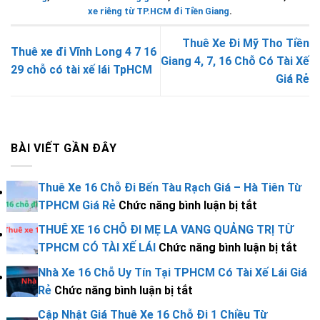
xe riêng từ TP.HCM đi Tiền Giang
.
Thuê Xe Đi Mỹ Tho Tiền
Thuê xe đi Vĩnh Long 4 7 16
Giang 4, 7, 16 Chỗ Có Tài Xế
29 chỗ có tài xế lái TpHCM
Giá Rẻ
BÀI VIẾT GẦN ĐÂY
Thuê Xe 16 Chỗ Đi Bến Tàu Rạch Giá – Hà Tiên Từ
ở
TPHCM Giá Rẻ
Chức năng bình luận bị tắt
Thuê
THUÊ XE 16 CHỖ ĐI MẸ LA VANG QUẢNG TRỊ TỪ
Xe
ở
TPHCM CÓ TÀI XẾ LÁI
Chức năng bình luận bị tắt
16
THU
Nhà Xe 16 Chỗ Uy Tín Tại TPHCM Có Tài Xế Lái Giá
Chỗ
XE
ở
Rẻ
Chức năng bình luận bị tắt
Đi
16
Nhà
Bến
Cập Nhật Giá Thuê Xe 16 Chỗ Đi 1 Chiều Từ
CH