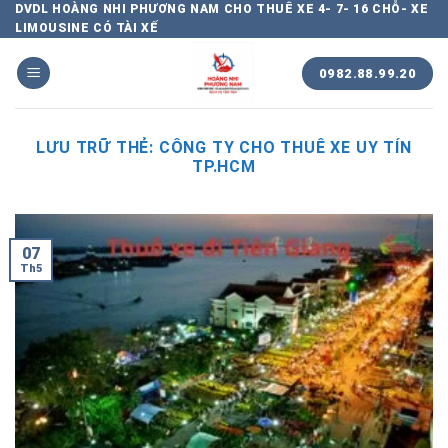
Chuyển
DVDL HOÀNG NHI PHƯƠNG NAM CHO THUÊ XE 4- 7- 16 CHỖ- XE
LIMOUSINE CÓ TÀI XẾ
đến
nội
0982.88.99.20
dung
LƯU TRỮ THẺ:
CÔNG TY CHO THUÊ XE UY TÍN
TP.HCM
07
Th5