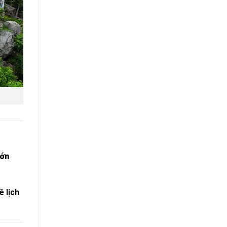
lớn
ề lịch