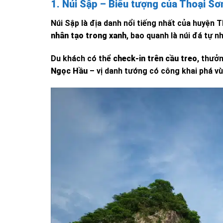
1. Núi Sập – Biểu tượng của Thoại Sơ
Núi Sập là địa danh nổi tiếng nhất của huyện 
nhân tạo trong xanh
, bao quanh là núi đá tự 
Du khách có thể
check-in trên cầu treo
, thưở
Ngọc Hầu
– vị danh tướng có công khai phá vù