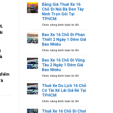
Xe
Có
Bảng Giá Thuê Xe 16
Giá
16
Tài
Rẻ
Chỗ Đi Núi Bà Đen Tây
Chỗ
Xế
Ninh Trọn Gói Tại
Gò
Lái
TPHCM
Vấp
Giá
TPHCM
Rẻ
ở
Chức năng bình luận bị tắt
DL
Có
Bảng
ái
Tài
Giá
Bao Xe 16 Chỗ Đi Phan
Xế
Thuê
Thiết 2 Ngày 1 Đêm Giá
Lái
Xe
Bao Nhiêu
Giá
16
g
Rẻ
ở
Chức năng bình luận bị tắt
Chỗ
Bao
Đi
và
Xe
Núi
Bao Xe 16 Chỗ Đi Vũng
16
Bà
Tàu 2 Ngày 1 Đêm Giá
Chỗ
Đen
Bao Nhiêu
Đi
Tây
 điểm
ở
Chức năng bình luận bị tắt
Phan
Ninh
Bao
đà
Thiết
Trọn
Xe
2
Gói
Thuê Xe Du Lịch 16 Chỗ
16
Ngày
Tại
Có Tài Xế Lái Giá Rẻ Tại
Chỗ
1
TPHCM
TPHCM
Đi
Đêm
ở
Chức năng bình luận bị tắt
Vũng
Giá
Thuê
Tàu
Bao
Xe
2
Nhiêu
Thuê Xe 16 Chỗ Đi Chơi