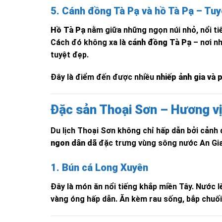
5. Cánh đồng Tà Pạ và hồ Tà Pạ – Tuy
Hồ Tà Pạ
nằm giữa những ngọn núi nhỏ, nổi tiế
Cách đó không xa là
cánh đồng Tà Pạ
– nơi n
tuyệt đẹp.
Đây là điểm đến được nhiều
nhiếp ảnh gia và 
Đặc sản Thoại Sơn – Hương v
Du lịch Thoại Sơn không chỉ hấp dẫn bởi cảnh
ngon dân dã
đặc trưng vùng sông nước An Gi
1. Bún cá Long Xuyên
Đây là món ăn nổi tiếng khắp miền Tây. Nước 
vàng óng hấp dẫn. Ăn kèm rau sống, bắp chuối