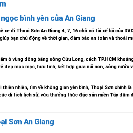
am
n ngọc bình yên của An Giang
ê xe đi Thoại Sơn An Giang 4, 7, 16 chỗ có tài xế lái của DV
 giúp bạn chủ động về thời gian, đảm bảo an toàn và thoải m
 nằm ở vùng đồng bằng sông Cửu Long, cách
TP.HCM khoản
 vẻ đẹp mộc mạc, hữu tình, kết hợp giữa
núi non, sông nước 
 thiên nhiên, tìm về không gian yên bình, Thoại Sơn chính là
 các
di tích lịch sử
, vừa thưởng thức
đặc sản miền Tây
đậm 
oại Sơn An Giang