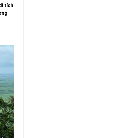
i tích
ương