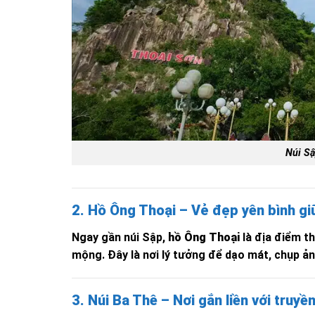
Núi Sậ
2. Hồ Ông Thoại – Vẻ đẹp yên bình giữ
Ngay gần núi Sập,
hồ Ông Thoại
là địa điểm t
mộng. Đây là nơi lý tưởng để dạo mát, chụp ả
3. Núi Ba Thê – Nơi gắn liền với truyề