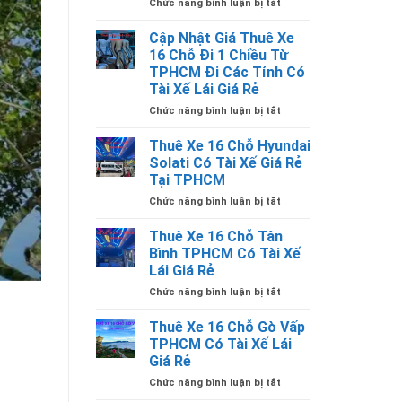
ở
Chức năng bình luận bị tắt
MẸ
Nhà
LA
Xe
VANG
Cập Nhật Giá Thuê Xe
16
QUẢNG
16 Chỗ Đi 1 Chiều Từ
Chỗ
TRỊ
TPHCM Đi Các Tỉnh Có
Uy
TỪ
Tài Xế Lái Giá Rẻ
Tín
TPHCM
Tại
CÓ
ở
Chức năng bình luận bị tắt
TPHCM
TÀI
Cập
Có
XẾ
Nhật
Thuê Xe 16 Chỗ Hyundai
Tài
LÁI
Giá
Solati Có Tài Xế Giá Rẻ
Xế
Thuê
Tại TPHCM
Lái
Xe
Giá
ở
Chức năng bình luận bị tắt
16
Rẻ
Thuê
Chỗ
Xe
Đi
Thuê Xe 16 Chỗ Tân
16
1
Bình TPHCM Có Tài Xế
Chỗ
Chiều
Lái Giá Rẻ
Hyundai
Từ
ở
Chức năng bình luận bị tắt
Solati
TPHCM
Thuê
Có
Đi
Xe
Tài
Các
Thuê Xe 16 Chỗ Gò Vấp
16
Xế
Tỉnh
TPHCM Có Tài Xế Lái
Chỗ
Giá
Có
Giá Rẻ
Tân
Rẻ
Tài
ở
Chức năng bình luận bị tắt
Bình
Tại
Xế
Thuê
TPHCM
TPHCM
Lái