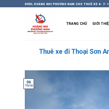
Chuyển
DVDL HOÀNG NHI PHƯƠNG NAM CHO THUÊ XE 4- 7- 1
đến
nội
dung
TRANG CHỦ
GIỚI THI
Thuê xe đi Thoại Sơn An 
06
Th10