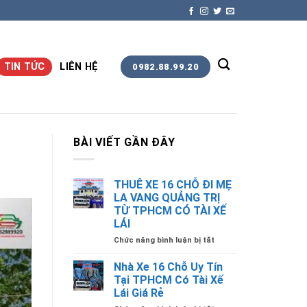
TIN TỨC
LIÊN HỆ
0982.88.99.20
BÀI VIẾT GẦN ĐÂY
THUÊ XE 16 CHỖ ĐI MẸ
LA VANG QUẢNG TRỊ
TỪ TPHCM CÓ TÀI XẾ
LÁI
ở
Chức năng bình luận bị tắt
THUÊ
XE
Nhà Xe 16 Chỗ Uy Tín
16
Tại TPHCM Có Tài Xế
CHỖ
Lái Giá Rẻ
ĐI