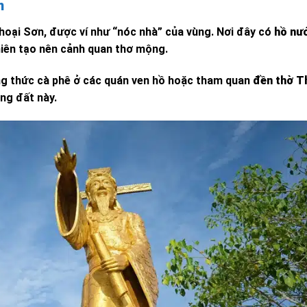
n
Thoại Sơn, được ví như “nóc nhà” của vùng. Nơi đây có
hồ nư
nhiên tạo nên cảnh quan thơ mộng.
ng thức cà phê ở các quán ven hồ hoặc tham quan
đền thờ T
ng đất này.