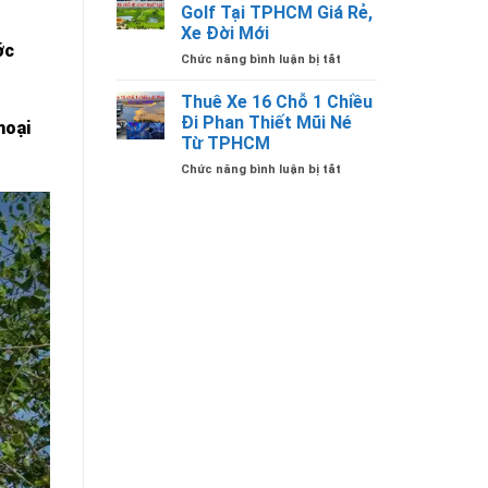
Du
Ngày
Golf Tại TPHCM Giá Rẻ,
Lịch
1
Xe Đời Mới
16
Đêm
ớc
ở
Chức năng bình luận bị tắt
Chỗ
Giá
Thuê
Có
Bao
Xe
Tài
Nhiêu
Thuê Xe 16 Chỗ 1 Chiều
16
Xế
Đi Phan Thiết Mũi Né
hoại
Chỗ
Lái
Từ TPHCM
Đi
Giá
ở
Chức năng bình luận bị tắt
Chơi
Rẻ
Thuê
Golf
Tại
Xe
Tại
TPHCM
16
TPHCM
Chỗ
Giá
1
Rẻ,
Chiều
Xe
Đi
Đời
Phan
Mới
Thiết
Mũi
Né
Từ
TPHCM