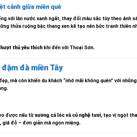
ệt cảnh giữa miền quê
ng với làn nước xanh ngắt, thay đổi màu sắc tùy theo ánh s
hững thửa ruộng bậc thang xen kẽ tạo nên bức tranh thiên n
phượt thủ yêu thích
khi đến với Thoại Sơn.
ị đậm đà miền Tây
 đẹp, mà còn khiến du khách “nhớ mãi không quên” với nhữn
ang.
lèo được nấu từ
xương cá lóc và củ nghệ tươi
, tạo vị ngọt th
, giá đỗ – đơn giản mà ngon miệng.