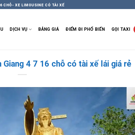
6 CHỖ- XE LIMOUSINE CÓ TÀI XẾ
ỆU
DỊCH VỤ
BẢNG GIÁ
ĐIỂM ĐI PHỔ BIẾN
GỌI TAXI
Giang 4 7 16 chỗ có tài xế lái giá rẻ