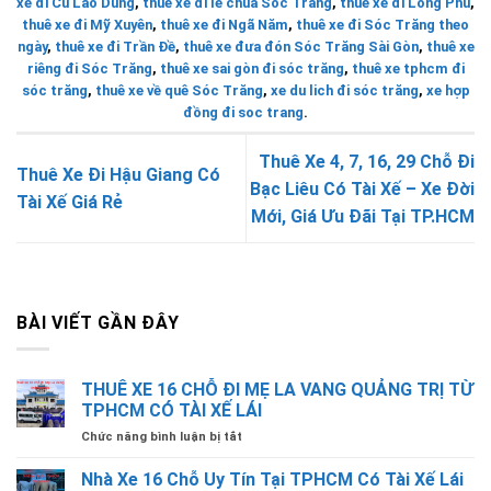
xe đi Cù Lao Dung
,
thuê xe đi lễ chùa Sóc Trăng
,
thuê xe đi Long Phú
,
thuê xe đi Mỹ Xuyên
,
thuê xe đi Ngã Năm
,
thuê xe đi Sóc Trăng theo
ngày
,
thuê xe đi Trần Đề
,
thuê xe đưa đón Sóc Trăng Sài Gòn
,
thuê xe
riêng đi Sóc Trăng
,
thuê xe sai gòn đi sóc trăng
,
thuê xe tphcm đi
sóc trăng
,
thuê xe về quê Sóc Trăng
,
xe du lich đi sóc trăng
,
xe hợp
đồng đi soc trang
.
Thuê Xe 4, 7, 16, 29 Chỗ Đi
Thuê Xe Đi Hậu Giang Có
Bạc Liêu Có Tài Xế – Xe Đời
Tài Xế Giá Rẻ
Mới, Giá Ưu Đãi Tại TP.HCM
BÀI VIẾT GẦN ĐÂY
THUÊ XE 16 CHỖ ĐI MẸ LA VANG QUẢNG TRỊ TỪ
TPHCM CÓ TÀI XẾ LÁI
ở
Chức năng bình luận bị tắt
THUÊ
XE
Nhà Xe 16 Chỗ Uy Tín Tại TPHCM Có Tài Xế Lái