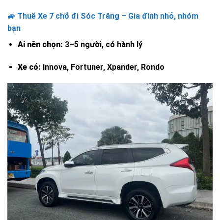
🚙 Thuê Xe 7 chỗ đi Sóc Trăng – Gia đình nhỏ, nhóm
bạn
Ai nên chọn:
3–5 người, có hành lý
Xe có:
Innova, Fortuner, Xpander, Rondo