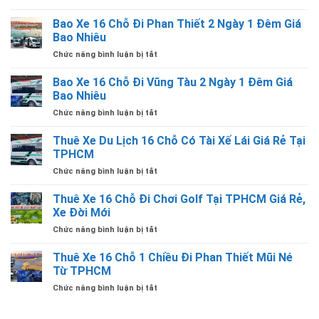
Giá
Bảng
Vấp
Lái
Rẻ
Giá
Bao Xe 16 Chỗ Đi Phan Thiết 2 Ngày 1 Đêm Giá
TPHCM
Giá
Thuê
Có
Bao Nhiêu
Rẻ
Xe
Tài
ở
Chức năng bình luận bị tắt
16
Xế
Bao
Chỗ
Lái
Xe
Bao Xe 16 Chỗ Đi Vũng Tàu 2 Ngày 1 Đêm Giá
Đi
Giá
16
Núi
Bao Nhiêu
Rẻ
Chỗ
Bà
ở
Chức năng bình luận bị tắt
Đi
Đen
Bao
Phan
Tây
Xe
Thuê Xe Du Lịch 16 Chỗ Có Tài Xế Lái Giá Rẻ Tại
Thiết
Ninh
16
2
TPHCM
Trọn
Chỗ
Ngày
Gói
ở
Chức năng bình luận bị tắt
Đi
1
Tại
Thuê
Vũng
Đêm
TPHCM
Xe
Thuê Xe 16 Chỗ Đi Chơi Golf Tại TPHCM Giá Rẻ,
Tàu
Giá
Du
2
Xe Đời Mới
Bao
Lịch
Ngày
Nhiêu
ở
Chức năng bình luận bị tắt
16
1
Thuê
Chỗ
Đêm
Xe
Thuê Xe 16 Chỗ 1 Chiều Đi Phan Thiết Mũi Né
Có
Giá
16
Tài
Từ TPHCM
Bao
Chỗ
Xế
Nhiêu
ở
Chức năng bình luận bị tắt
Đi
Lái
Thuê
Chơi
Giá
Xe
Golf
Rẻ