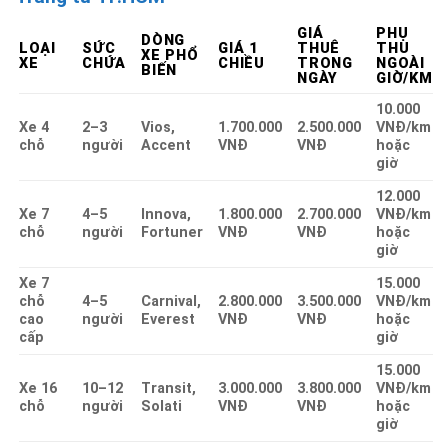
GIÁ
PHỤ
DÒNG
LOẠI
SỨC
GIÁ 1
THUÊ
THU
XE PHỔ
XE
CHỨA
CHIỀU
TRONG
NGOÀI
BIẾN
NGÀY
GIỜ/KM
10.000
Xe 4
2–3
Vios,
1.700.000
2.500.000
VNĐ/km
chỗ
người
Accent
VNĐ
VNĐ
hoặc
giờ
12.000
Xe 7
4–5
Innova,
1.800.000
2.700.000
VNĐ/km
chỗ
người
Fortuner
VNĐ
VNĐ
hoặc
giờ
Xe 7
15.000
chỗ
4–5
Carnival,
2.800.000
3.500.000
VNĐ/km
cao
người
Everest
VNĐ
VNĐ
hoặc
cấp
giờ
15.000
Xe 16
10–12
Transit,
3.000.000
3.800.000
VNĐ/km
chỗ
người
Solati
VNĐ
VNĐ
hoặc
giờ