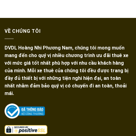
16
Tại
Tại
Chỗ
TPHCM
TPHCM
1
Giá
Chiều
Rẻ,
Đi
Xe
Phan
Đời
VỀ CHÚNG TÔI
Thiết
Mới
Mũi
Né
DVDL Hoàng Nhi Phương Nam, chúng tôi mong muốn
Từ
TPHCM
mang đến cho quý vị nhiều chương trình ưu đãi thuê xe
với mức giá tốt nhất phù hợp với nhu cầu khách hàng
của mình. Mỗi xe thuê của chúng tôi đều được trang bị
đầy đủ thiết bị với những tiện nghi hiện đại, an toàn
nhất nhằm đảm bảo quý vị có chuyến đi an toàn, thoải
mái.