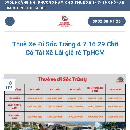
Chuyển
DVDL HOÀNG NHI PHƯƠNG NAM CHO THUÊ XE 4- 7- 16 CHỖ- XE
LIMOUSINE CÓ TÀI XẾ
đến
nội
0982.88.99.20
dung
Thuê Xe Đi Sóc Trăng 4 7 16 29 Chỗ
Có Tài Xế Lái giá rẻ TpHCM
18
Th4