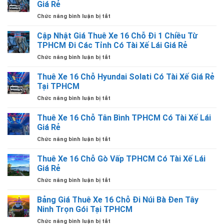
16
Giá Rẻ
CHỖ
ở
Chức năng bình luận bị tắt
ĐI
Nhà
MẸ
Xe
Cập Nhật Giá Thuê Xe 16 Chỗ Đi 1 Chiều Từ
LA
16
VANG
TPHCM Đi Các Tỉnh Có Tài Xế Lái Giá Rẻ
Chỗ
QUẢNG
ở
Chức năng bình luận bị tắt
Uy
TRỊ
Cập
Tín
TỪ
Nhật
Thuê Xe 16 Chỗ Hyundai Solati Có Tài Xế Giá Rẻ
Tại
TPHCM
Giá
TPHCM
Tại TPHCM
CÓ
Thuê
Có
TÀI
ở
Chức năng bình luận bị tắt
Xe
Tài
XẾ
Thuê
16
Xế
LÁI
Xe
Thuê Xe 16 Chỗ Tân Bình TPHCM Có Tài Xế Lái
Chỗ
Lái
16
Đi
Giá Rẻ
Giá
Chỗ
1
Rẻ
ở
Chức năng bình luận bị tắt
Hyundai
Chiều
Thuê
Solati
Từ
Xe
Thuê Xe 16 Chỗ Gò Vấp TPHCM Có Tài Xế Lái
Có
TPHCM
16
Tài
Giá Rẻ
Đi
Chỗ
Xế
Các
ở
Chức năng bình luận bị tắt
Tân
Giá
Tỉnh
Thuê
Bình
Rẻ
Có
Xe
Bảng Giá Thuê Xe 16 Chỗ Đi Núi Bà Đen Tây
TPHCM
Tại
Tài
16
Có
Ninh Trọn Gói Tại TPHCM
TPHCM
Xế
Chỗ
Tài
Lái
ở
Chức năng bình luận bị tắt
Gò
Xế