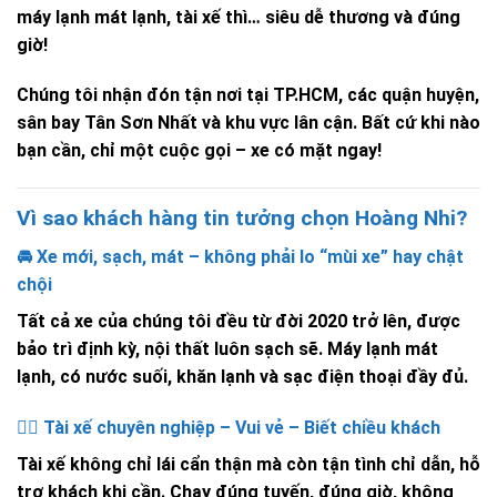
máy lạnh mát lạnh, tài xế thì… siêu dễ thương và đúng
giờ!
Chúng tôi nhận đón tận nơi tại TP.HCM, các quận huyện,
sân bay Tân Sơn Nhất và khu vực lân cận. Bất cứ khi nào
bạn cần, chỉ một cuộc gọi – xe có mặt ngay!
Vì sao khách hàng tin tưởng chọn Hoàng Nhi?
🚘 Xe mới, sạch, mát – không phải lo “mùi xe” hay chật
chội
Tất cả xe của chúng tôi đều từ đời 2020 trở lên, được
bảo trì định kỳ, nội thất luôn sạch sẽ. Máy lạnh mát
lạnh, có nước suối, khăn lạnh và sạc điện thoại đầy đủ.
👨‍✈️ Tài xế chuyên nghiệp – Vui vẻ – Biết chiều khách
Tài xế không chỉ lái cẩn thận mà còn tận tình chỉ dẫn, hỗ
trợ khách khi cần. Chạy đúng tuyến, đúng giờ, không