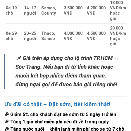
18.000
Xe 19
14–17
Samco,
3.500.000
4.200.000
VNĐ/km
chỗ
người
County
VNĐ
VNĐ
hoặc
giờ
20.000
Xe 29
20–25
Thaco,
4.000.000
4.500.000
VNĐ/km
chỗ
người
Samco
VNĐ
VNĐ
hoặc
giờ
📌 Giá trên áp dụng cho lộ trình TP.HCM ↔
Sóc Trăng. Nếu bạn đi từ tỉnh khác hoặc
muốn kết hợp nhiều điểm tham quan,
đừng ngại gọi để được báo giá riêng nhé!
Ưu đãi có thật – Đặt sớm, tiết kiệm thật!
🎉 Giảm
5%
cho khách đặt xe sớm từ 5 ngày trở lên
🎉 Tặng
1 giờ chờ miễn phí
nếu đi về trong ngày
🎉 Tặng nước suối – khăn lạnh miễn phí cho xe từ 7 chỗ