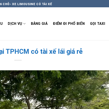
6 CHỖ- XE LIMOUSINE CÓ TÀI XẾ
ỆU
DỊCH VỤ
BẢNG GIÁ
ĐIỂM ĐI PHỔ BIẾN
GỌI TAXI
ại TPHCM có tài xế lái giá rẻ