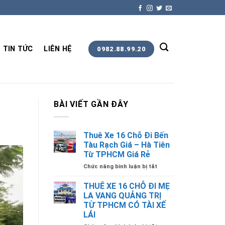
TIN TỨC
LIÊN HỆ
0982.88.99.20
BÀI VIẾT GẦN ĐÂY
Thuê Xe 16 Chỗ Đi Bến
Tàu Rạch Giá – Hà Tiên
Từ TPHCM Giá Rẻ
ở
Chức năng bình luận bị tắt
Thuê
Xe
THUÊ XE 16 CHỖ ĐI MẸ
16
LA VANG QUẢNG TRỊ
Chỗ
TỪ TPHCM CÓ TÀI XẾ
Đi
LÁI
Bến