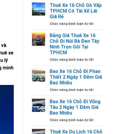
Xe
Tài
Các
Thuê Xe 16 Chỗ Gò Vấp
16
Xế
Tỉnh
TPHCM Có Tài Xế Lái
Chỗ
Giá
Có
Giá Rẻ
Tân
Rẻ
Tài
ở
Chức năng bình luận bị tắt
Bình
Tại
Xế
Thuê
TPHCM
TPHCM
Lái
Xe
Có
Bảng Giá Thuê Xe 16
Giá
16
Tài
Rẻ
Chỗ Đi Núi Bà Đen Tây
Chỗ
Xế
 và
Ninh Trọn Gói Tại
Gò
Lái
TPHCM
huê xe
Vấp
Giá
TPHCM
Rẻ
ở
u lý
Chức năng bình luận bị tắt
Có
Bảng
g minh
Tài
Giá
Bao Xe 16 Chỗ Đi Phan
Xế
Thuê
Thiết 2 Ngày 1 Đêm Giá
Lái
Xe
Bao Nhiêu
Giá
16
Rẻ
ở
Chức năng bình luận bị tắt
Chỗ
Bao
Đi
Xe
Núi
Bao Xe 16 Chỗ Đi Vũng
16
Bà
Tàu 2 Ngày 1 Đêm Giá
Chỗ
Đen
Bao Nhiêu
Đi
Tây
ở
Chức năng bình luận bị tắt
Phan
Ninh
Bao
Thiết
Trọn
Xe
2
Gói
Thuê Xe Du Lịch 16 Chỗ