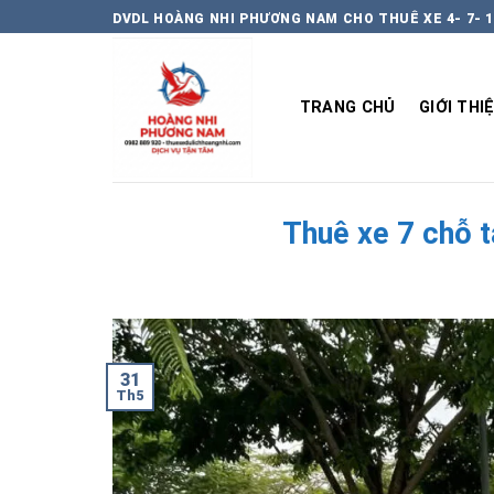
Chuyển
DVDL HOÀNG NHI PHƯƠNG NAM CHO THUÊ XE 4- 7- 1
đến
nội
dung
TRANG CHỦ
GIỚI THI
Thuê xe 7 chỗ t
31
Th5