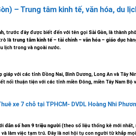
Gòn) – Trung tâm kinh tế, văn hóa, du lịc
nh
, trước đây được biết đến với tên gọi
Sài Gòn
, là thành ph
trò là
trung tâm kinh tế – tài chính – văn hóa – giáo dục
hàn
u lịch trong và ngoài nước.
 giáp với các tỉnh Đồng Nai, Bình Dương, Long An và Tây Ni
kết nối thuận tiện với các tỉnh miền Đông, miền Tây Nam Bộ 
 Thuê xe 7 chỗ tại TPHCM- DVDL Hoàng Nhi Phươ
ới
dân số hơn 9 triệu người
(theo số liệu thống kê mới nhất,
và làm việc tạm trú. Đây là nơi hội tụ con người từ khắp mọ