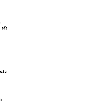
,
 tất
 các
n