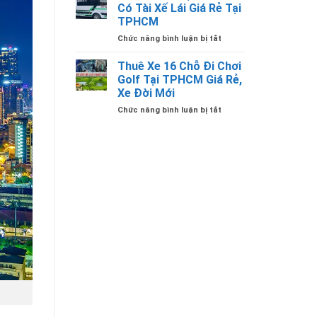
16
Ngày
Tại
Có Tài Xế Lái Giá Rẻ Tại
Chỗ
1
TPHCM
TPHCM
Đi
Đêm
ở
Chức năng bình luận bị tắt
Vũng
Giá
Thuê
Tàu
Bao
Xe
2
Nhiêu
Thuê Xe 16 Chỗ Đi Chơi
Du
Ngày
Golf Tại TPHCM Giá Rẻ,
Lịch
1
Xe Đời Mới
16
Đêm
ở
Chức năng bình luận bị tắt
Chỗ
Giá
Thuê
Có
Bao
Xe
Tài
Nhiêu
16
Xế
Chỗ
Lái
Đi
Giá
Chơi
Rẻ
Golf
Tại
Tại
TPHCM
TPHCM
Giá
Rẻ,
Xe
Đời
Mới