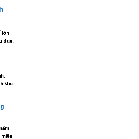
h
ố lớn
g đầu,
nh.
và khu
ng
 năm
i miền