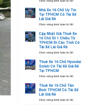
Tàu
ở
Chức năng bình luận bị tắt
Rạch
THUÊ
Giá
XE
Nhà Xe 16 Chỗ Uy Tín
–
16
Tại TPHCM Có Tài Xế
Hà
CHỖ
Lái Giá Rẻ
Tiên
ĐI
Từ
ở
Chức năng bình luận bị tắt
MẸ
TPHCM
Nhà
LA
Giá
Xe
VANG
Cập Nhật Giá Thuê Xe
Rẻ
16
QUẢNG
16 Chỗ Đi 1 Chiều Từ
Chỗ
TRỊ
TPHCM Đi Các Tỉnh Có
Uy
TỪ
Tài Xế Lái Giá Rẻ
Tín
TPHCM
Tại
CÓ
ở
Chức năng bình luận bị tắt
TPHCM
TÀI
Cập
Có
XẾ
Nhật
Thuê Xe 16 Chỗ Hyundai
Tài
LÁI
Giá
Solati Có Tài Xế Giá Rẻ
Xế
Thuê
Tại TPHCM
Lái
Xe
Giá
ở
Chức năng bình luận bị tắt
16
Rẻ
Thuê
Chỗ
Xe
Đi
Thuê Xe 16 Chỗ Tân
16
1
Bình TPHCM Có Tài Xế
Chỗ
Chiều
Lái Giá Rẻ
Hyundai
Từ
ở
Chức năng bình luận bị tắt
Solati
TPHCM
Thuê
Có
Đi