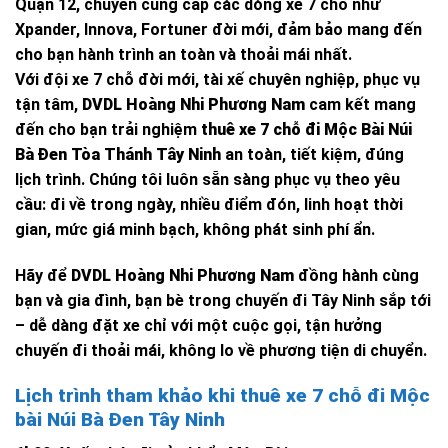
Quận 12, chuyên cung cấp các dòng xe 7 chỗ như
Xpander, Innova, Fortuner đời mới, đảm bảo mang đến
cho bạn hành trình an toàn và thoải mái nhất.
Với đội xe 7 chỗ đời mới, tài xế chuyên nghiệp, phục vụ
tận tâm,
DVDL Hoàng Nhi Phương Nam
cam kết mang
đến cho bạn trải nghiệm
thuê xe 7 chỗ đi Mộc Bài Núi
Bà Đen Tòa Thánh Tây Ninh
an toàn, tiết kiệm, đúng
lịch trình. Chúng tôi luôn sẵn sàng phục vụ theo yêu
cầu: đi về trong ngày, nhiều điểm đón, linh hoạt thời
gian, mức giá minh bạch, không phát sinh phí ẩn.
Hãy để
DVDL Hoàng Nhi Phương Nam
đồng hành cùng
bạn và gia đình, bạn bè trong chuyến đi Tây Ninh sắp tới
– dễ dàng đặt xe chỉ với một cuộc gọi, tận hưởng
chuyến đi thoải mái, không lo về phương tiện di chuyển.
Lịch trình tham khảo khi thuê xe 7 chỗ đi Mộc
bài Núi Bà Đen Tây Ninh