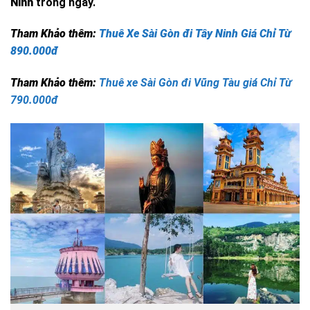
Ninh
trong ngày.
Tham Khảo thêm:
Thuê Xe Sài Gòn đi Tây Ninh Giá Chỉ Từ
890.000đ
Tham Khảo thêm:
Thuê xe Sài Gòn đi Vũng Tàu giá Chỉ Từ
790.000đ