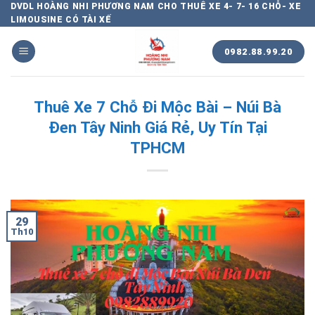
Chuyển
DVDL HOÀNG NHI PHƯƠNG NAM CHO THUÊ XE 4- 7- 16 CHỖ- XE
LIMOUSINE CÓ TÀI XẾ
đến
nội
0982.88.99.20
dung
Thuê Xe 7 Chỗ Đi Mộc Bài – Núi Bà
Đen Tây Ninh Giá Rẻ, Uy Tín Tại
TPHCM
29
Th10