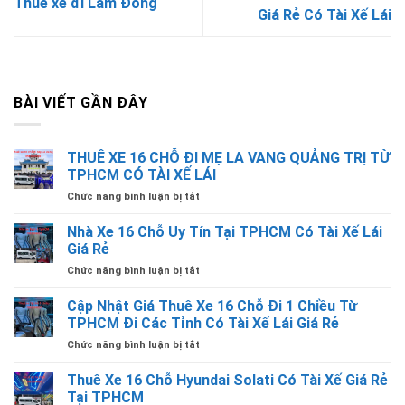
Thuê xe đi Lâm Đồng
Giá Rẻ Có Tài Xế Lái
BÀI VIẾT GẦN ĐÂY
THUÊ XE 16 CHỖ ĐI MẸ LA VANG QUẢNG TRỊ TỪ
TPHCM CÓ TÀI XẾ LÁI
ở
Chức năng bình luận bị tắt
THUÊ
XE
Nhà Xe 16 Chỗ Uy Tín Tại TPHCM Có Tài Xế Lái
16
Giá Rẻ
CHỖ
ở
Chức năng bình luận bị tắt
ĐI
Nhà
MẸ
Xe
Cập Nhật Giá Thuê Xe 16 Chỗ Đi 1 Chiều Từ
LA
16
VANG
TPHCM Đi Các Tỉnh Có Tài Xế Lái Giá Rẻ
Chỗ
QUẢNG
ở
Chức năng bình luận bị tắt
Uy
TRỊ
Cập
Tín
TỪ
Nhật
Thuê Xe 16 Chỗ Hyundai Solati Có Tài Xế Giá Rẻ
Tại
TPHCM
Giá
TPHCM
Tại TPHCM
CÓ