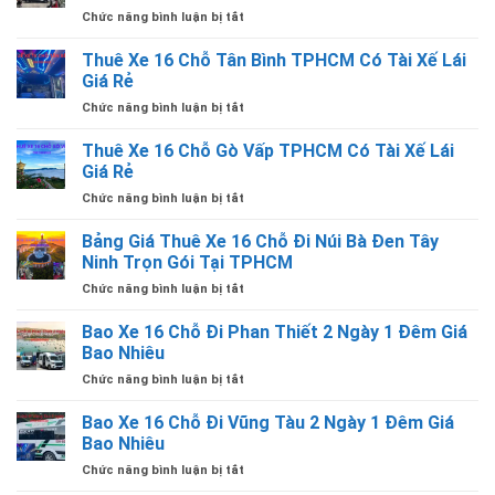
Thuê
Có
TÀI
ở
Chức năng bình luận bị tắt
Xe
Tài
XẾ
Thuê
16
Xế
LÁI
Xe
Thuê Xe 16 Chỗ Tân Bình TPHCM Có Tài Xế Lái
Chỗ
Lái
16
Đi
Giá Rẻ
Giá
Chỗ
1
Rẻ
ở
Chức năng bình luận bị tắt
Hyundai
Chiều
Thuê
Solati
Từ
Xe
Thuê Xe 16 Chỗ Gò Vấp TPHCM Có Tài Xế Lái
Có
TPHCM
16
Tài
Giá Rẻ
Đi
Chỗ
Xế
Các
ở
Chức năng bình luận bị tắt
Tân
Giá
Tỉnh
Thuê
Bình
Rẻ
Có
Xe
Bảng Giá Thuê Xe 16 Chỗ Đi Núi Bà Đen Tây
TPHCM
Tại
Tài
16
Có
Ninh Trọn Gói Tại TPHCM
TPHCM
Xế
Chỗ
Tài
Lái
ở
Chức năng bình luận bị tắt
Gò
Xế
Giá
Bảng
Vấp
Lái
Rẻ
Giá
Bao Xe 16 Chỗ Đi Phan Thiết 2 Ngày 1 Đêm Giá
TPHCM
Giá
Thuê
Có
Bao Nhiêu
Rẻ
Xe
Tài
ở
Chức năng bình luận bị tắt
16
Xế
Bao
Chỗ
Lái
Xe
Bao Xe 16 Chỗ Đi Vũng Tàu 2 Ngày 1 Đêm Giá
Đi
Giá
16
Núi
Bao Nhiêu
Rẻ
Chỗ
Bà
ở
Chức năng bình luận bị tắt
Đi
Đen
Bao
Phan
Tây