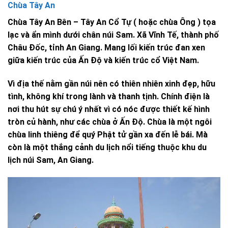
Chùa Tây An
Chùa Tây An Bên – Tây An Cổ Tự ( hoặc chùa Ông ) tọa
lạc và ẩn mình dưới chân núi Sam. Xã Vĩnh Tế, thành phố
Châu Đốc, tỉnh An Giang. Mang lối kiến trúc đan xen
giữa kiến trúc của Ấn Độ và kiến trúc cổ Việt Nam.
Vì địa thế nằm gần núi nên có thiên nhiên xinh đẹp, hữu
tình, không khí trong lành và thanh tịnh. Chính điện là
nơi thu hút sự chú ý nhất vì có nóc được thiết kế hình
tròn củ hành, như các chùa ở Ấn Độ. Chùa là một ngôi
chùa linh thiêng để quý Phật tử gần xa đến lễ bái. Mà
còn là một thắng cảnh du lịch nổi tiếng thuộc khu du
lịch núi Sam, An Giang.