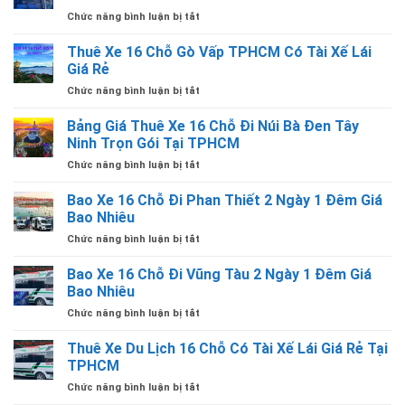
Chỗ
1
Rẻ
ở
Chức năng bình luận bị tắt
Hyundai
Chiều
Thuê
Solati
Từ
Xe
Thuê Xe 16 Chỗ Gò Vấp TPHCM Có Tài Xế Lái
Có
TPHCM
16
Tài
Giá Rẻ
Đi
Chỗ
Xế
Các
ở
Chức năng bình luận bị tắt
Tân
Giá
Tỉnh
Thuê
Bình
Rẻ
Có
Xe
Bảng Giá Thuê Xe 16 Chỗ Đi Núi Bà Đen Tây
TPHCM
Tại
Tài
16
Có
Ninh Trọn Gói Tại TPHCM
TPHCM
Xế
Chỗ
Tài
Lái
ở
Chức năng bình luận bị tắt
Gò
Xế
Giá
Bảng
Vấp
Lái
Rẻ
Giá
Bao Xe 16 Chỗ Đi Phan Thiết 2 Ngày 1 Đêm Giá
TPHCM
Giá
Thuê
Có
Bao Nhiêu
Rẻ
Xe
Tài
ở
Chức năng bình luận bị tắt
16
Xế
Bao
Chỗ
Lái
Xe
Bao Xe 16 Chỗ Đi Vũng Tàu 2 Ngày 1 Đêm Giá
Đi
Giá
16
Núi
Bao Nhiêu
Rẻ
Chỗ
Bà
ở
Chức năng bình luận bị tắt
Đi
Đen
Bao
Phan
Tây
Xe
Thuê Xe Du Lịch 16 Chỗ Có Tài Xế Lái Giá Rẻ Tại
Thiết
Ninh
16
2
TPHCM
Trọn
Chỗ
Ngày
Gói
ở
Chức năng bình luận bị tắt
Đi
1
Tại
Thuê
Vũng