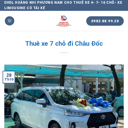
Chuyển
DVDL HOÀNG NHI PHƯƠNG NAM CHO THUÊ XE 4- 7- 16 CHỖ- XE
LIMOUSINE CÓ TÀI XẾ
đến
nội
0982.88.99.20
dung
Thuê xe 7 chỗ đi Châu Đốc
28
Th10