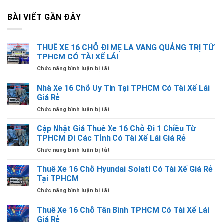
BÀI VIẾT GẦN ĐÂY
THUÊ XE 16 CHỖ ĐI MẸ LA VANG QUẢNG TRỊ TỪ
TPHCM CÓ TÀI XẾ LÁI
ở
Chức năng bình luận bị tắt
THUÊ
XE
Nhà Xe 16 Chỗ Uy Tín Tại TPHCM Có Tài Xế Lái
16
Giá Rẻ
CHỖ
ở
Chức năng bình luận bị tắt
ĐI
Nhà
MẸ
Xe
Cập Nhật Giá Thuê Xe 16 Chỗ Đi 1 Chiều Từ
LA
16
VANG
TPHCM Đi Các Tỉnh Có Tài Xế Lái Giá Rẻ
Chỗ
QUẢNG
ở
Chức năng bình luận bị tắt
Uy
TRỊ
Cập
Tín
TỪ
Nhật
Thuê Xe 16 Chỗ Hyundai Solati Có Tài Xế Giá Rẻ
Tại
TPHCM
Giá
TPHCM
Tại TPHCM
CÓ
Thuê
Có
TÀI
ở
Chức năng bình luận bị tắt
Xe
Tài
XẾ
Thuê
16
Xế
LÁI
Xe
Thuê Xe 16 Chỗ Tân Bình TPHCM Có Tài Xế Lái
Chỗ
Lái
16
Đi
Giá Rẻ
Giá