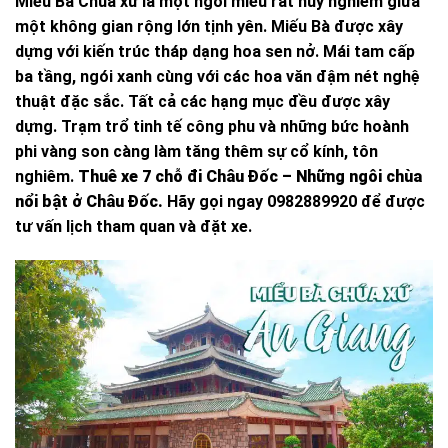
Miếu Bà Chúa xứ là một ngôi miếu rất nuy nghiêm giữa
một không gian rộng lớn tịnh yên. Miếu Bà được xây
dựng với kiến trúc tháp dạng hoa sen nở. Mái tam cấp
ba tầng, ngói xanh cùng với các hoa văn đậm nét nghệ
thuật đặc sắc. Tất cả các hạng mục đều được xây
dựng. Trạm trổ tinh tế công phu và những bức hoành
phi vàng son càng làm tăng thêm sự cổ kính, tôn
nghiêm.
Thuê xe 7 chỗ đi Châu Đốc – Những ngôi chùa
nổi bật ở Châu Đốc.
Hãy gọi ngay 0982889920 để được
tư vấn lịch tham quan và đặt xe.