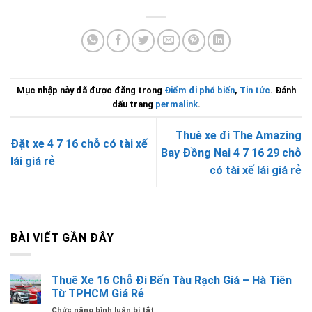
Mục nhập này đã được đăng trong
Điểm đi phổ biến
,
Tin tức
. Đánh
dấu trang
permalink
.
Thuê xe đi The Amazing
Đặt xe 4 7 16 chỗ có tài xế
Bay Đồng Nai 4 7 16 29 chỗ
lái giá rẻ
có tài xế lái giá rẻ
BÀI VIẾT GẦN ĐÂY
Thuê Xe 16 Chỗ Đi Bến Tàu Rạch Giá – Hà Tiên
Từ TPHCM Giá Rẻ
ở
Chức năng bình luận bị tắt