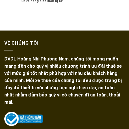
ở
Chức năng bình luận bị tắt
16
1
Thuê
Chỗ
Đêm
Xe
Có
Giá
16
Tài
Bao
Chỗ
Xế
Nhiêu
Đi
Lái
Chơi
Giá
Golf
Rẻ
Tại
Tại
VỀ CHÚNG TÔI
TPHCM
TPHCM
Giá
Rẻ,
DVDL Hoàng Nhi Phương Nam, chúng tôi mong muốn
Xe
Đời
mang đến cho quý vị nhiều chương trình ưu đãi thuê xe
Mới
với mức giá tốt nhất phù hợp với nhu cầu khách hàng
của mình. Mỗi xe thuê của chúng tôi đều được trang bị
đầy đủ thiết bị với những tiện nghi hiện đại, an toàn
nhất nhằm đảm bảo quý vị có chuyến đi an toàn, thoải
mái.