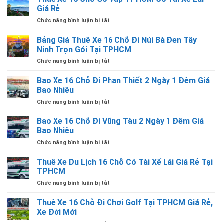
16
Tài
Giá Rẻ
Đi
Chỗ
Xế
Các
ở
Chức năng bình luận bị tắt
Tân
Giá
Tỉnh
Thuê
Bình
Rẻ
Có
Xe
Bảng Giá Thuê Xe 16 Chỗ Đi Núi Bà Đen Tây
TPHCM
Tại
Tài
16
Có
Ninh Trọn Gói Tại TPHCM
TPHCM
Xế
Chỗ
Tài
Lái
ở
Chức năng bình luận bị tắt
Gò
Xế
Giá
Bảng
Vấp
Lái
Rẻ
Giá
Bao Xe 16 Chỗ Đi Phan Thiết 2 Ngày 1 Đêm Giá
TPHCM
Giá
Thuê
Có
Bao Nhiêu
Rẻ
Xe
Tài
ở
Chức năng bình luận bị tắt
16
Xế
Bao
Chỗ
Lái
Xe
Bao Xe 16 Chỗ Đi Vũng Tàu 2 Ngày 1 Đêm Giá
Đi
Giá
16
Núi
Bao Nhiêu
Rẻ
Chỗ
Bà
ở
Chức năng bình luận bị tắt
Đi
Đen
Bao
Phan
Tây
Xe
Thuê Xe Du Lịch 16 Chỗ Có Tài Xế Lái Giá Rẻ Tại
Thiết
Ninh
16
2
TPHCM
Trọn
Chỗ
Ngày
Gói
ở
Chức năng bình luận bị tắt
Đi
1
Tại
Thuê
Vũng
Đêm
TPHCM
Xe
Thuê Xe 16 Chỗ Đi Chơi Golf Tại TPHCM Giá Rẻ,
Tàu
Giá
Du
2
Xe Đời Mới
Bao
Lịch
Ngày
Nhiêu