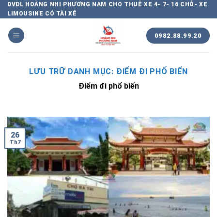
Chuyển
DVDL HOÀNG NHI PHƯƠNG NAM CHO THUÊ XE 4- 7- 16 CHỖ- XE
LIMOUSINE CÓ TÀI XẾ
đến
nội
0982.88.99.20
dung
LƯU TRỮ DANH MỤC:
ĐIỂM ĐI PHỔ BIẾN
Điểm đi phổ biến
26
Th7