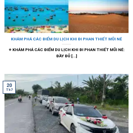
KHÁM PHÁ CÁC ĐIỂM DU LỊCH KHI ĐI PHAN THIẾT MŨI NÉ
⭐ KHÁM PHÁ CÁC ĐIỂM DU LỊCH KHI ĐI PHAN THIẾT MŨI NÉ:
ĐẦY ĐỦ [...]
20
Th7