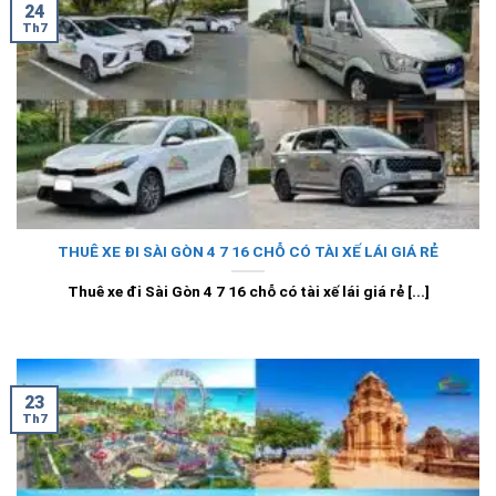
24
Th7
THUÊ XE ĐI SÀI GÒN 4 7 16 CHỖ CÓ TÀI XẾ LÁI GIÁ RẺ
Thuê xe đi Sài Gòn 4 7 16 chỗ có tài xế lái giá rẻ [...]
23
Th7