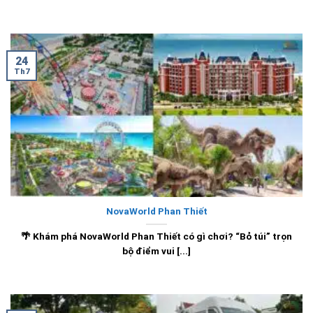
24
Th7
NovaWorld Phan Thiết
🌴 Khám phá NovaWorld Phan Thiết có gì chơi? “Bỏ túi” trọn
bộ điểm vui [...]