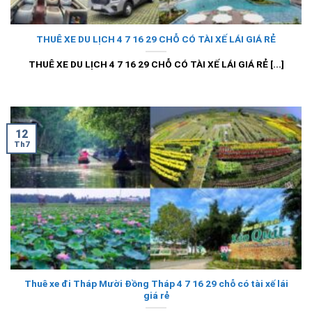
THUÊ XE DU LỊCH 4 7 16 29 CHỖ CÓ TÀI XẾ LÁI GIÁ RẺ
THUÊ XE DU LỊCH 4 7 16 29 CHỖ CÓ TÀI XẾ LÁI GIÁ RẺ [...]
12
Th7
Thuê xe đi Tháp Mười Đồng Tháp 4 7 16 29 chỗ có tài xế lái
giá rẻ