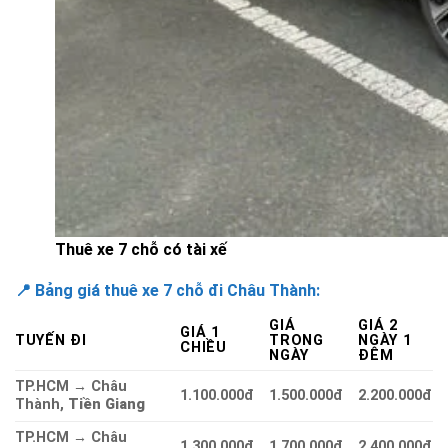
Thuê xe 7 chỗ có tài xế
📍 Bảng giá thuê xe 7 chỗ đi Châu Thành:
GIÁ
GIÁ 2
GIÁ 1
TUYẾN ĐI
TRONG
NGÀY 1
CHIỀU
NGÀY
ĐÊM
TP.HCM → Châu
1.100.000đ
1.500.000đ
2.200.000đ
Thành,
Tiền Giang
TP.HCM → Châu
1.300.000đ
1.700.000đ
2.400.000đ