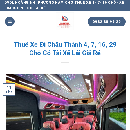
Chuyển
DVDL HOÀNG NHI PHƯƠNG NAM CHO THUÊ XE 4- 7- 16 CHỖ- XE
LIMOUSINE CÓ TÀI XẾ
đến
nội
0982.88.99.20
dung
Thuê Xe Đi Châu Thành 4, 7, 16, 29
Chỗ Có Tài Xế Lái Giá Rẻ
11
Th6