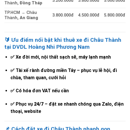
3.200.000đ
3.800.000đ
5.000.000đ
Thành,
Đồng Tháp
TP.HCM → Châu
3.800.000đ
4.500.000đ
5.800.000đ
Thành,
An Giang
🔰 Ưu điểm nổi bật khi thuê xe đi Châu Thành
tại DVDL Hoàng Nhi Phương Nam
✅ Xe đời mới, nội thất sạch sẽ, máy lạnh mạnh
✅ Tài xế rành đường miền Tây – phục vụ lễ hội, đi
chùa, tham quan, cưới hỏi
✅ Có hóa đơn VAT nếu cần
✅ Phục vụ
24/7
– đặt xe nhanh chóng qua Zalo, điện
thoại, website
📌 Cách đặt xe đi Châu Thành nhanh gọn