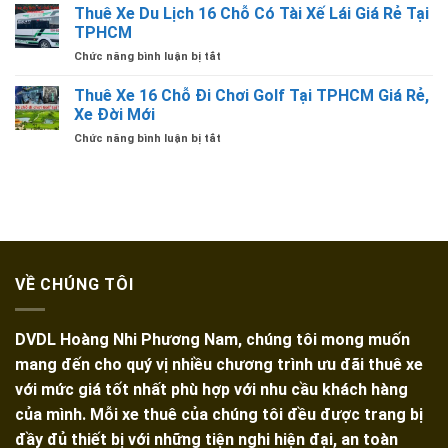
Xe
Thuê Xe Du Lịch 16 Chỗ Có Tài Xế Lái Giá Rẻ Tại
Thiết
Ninh
16
2
TPHCM
Trọn
Chỗ
Ngày
Gói
ở
Chức năng bình luận bị tắt
Đi
1
Tại
Thuê
Vũng
Đêm
TPHCM
Xe
Thuê Xe 16 Chỗ Đi Chơi Golf Tại TPHCM Giá Rẻ,
Tàu
Giá
Du
2
Xe Đời Mới
Bao
Lịch
Ngày
Nhiêu
ở
Chức năng bình luận bị tắt
16
1
Thuê
Chỗ
Đêm
Xe
Có
Giá
16
Tài
Bao
Chỗ
Xế
Nhiêu
Đi
Lái
Chơi
Giá
Golf
Rẻ
Tại
Tại
VỀ CHÚNG TÔI
TPHCM
TPHCM
Giá
Rẻ,
DVDL Hoàng Nhi Phương Nam, chúng tôi mong muốn
Xe
Đời
mang đến cho quý vị nhiều chương trình ưu đãi thuê xe
Mới
với mức giá tốt nhất phù hợp với nhu cầu khách hàng
của mình. Mỗi xe thuê của chúng tôi đều được trang bị
đầy đủ thiết bị với những tiện nghi hiện đại, an toàn