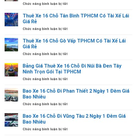
Có
TÀI
ở
Chức năng bình luận bị tắt
Xe
Tài
XẾ
Thuê
16
Xế
LÁI
Xe
Thuê Xe 16 Chỗ Tân Bình TPHCM Có Tài Xế Lái
Chỗ
Lái
16
Đi
Giá Rẻ
Giá
Chỗ
1
Rẻ
ở
Chức năng bình luận bị tắt
Hyundai
Chiều
Thuê
Solati
Từ
Xe
Thuê Xe 16 Chỗ Gò Vấp TPHCM Có Tài Xế Lái
Có
TPHCM
16
Tài
Giá Rẻ
Đi
Chỗ
Xế
Các
ở
Chức năng bình luận bị tắt
Tân
Giá
Tỉnh
Thuê
Bình
Rẻ
Có
Xe
Bảng Giá Thuê Xe 16 Chỗ Đi Núi Bà Đen Tây
TPHCM
Tại
Tài
16
Có
Ninh Trọn Gói Tại TPHCM
TPHCM
Xế
Chỗ
Tài
Lái
ở
Chức năng bình luận bị tắt
Gò
Xế
Giá
Bảng
Vấp
Lái
Rẻ
Giá
Bao Xe 16 Chỗ Đi Phan Thiết 2 Ngày 1 Đêm Giá
TPHCM
Giá
Thuê
Có
Bao Nhiêu
Rẻ
Xe
Tài
ở
Chức năng bình luận bị tắt
16
Xế
Bao
Chỗ
Lái
Xe
Bao Xe 16 Chỗ Đi Vũng Tàu 2 Ngày 1 Đêm Giá
Đi
Giá
16
Núi
Bao Nhiêu
Rẻ
Chỗ
Bà
ở
Chức năng bình luận bị tắt
Đi
Đen
Bao
Phan
Tây