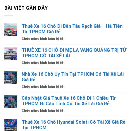
BÀI VIẾT GẦN ĐÂY
Thuê Xe 16 Chỗ Đi Bến Tàu Rạch Giá – Hà Tiên
Từ TPHCM Giá Rẻ
ở
Chức năng bình luận bị tắt
Thuê
Xe
THUÊ XE 16 CHỖ ĐI MẸ LA VANG QUẢNG TRỊ TỪ
16
TPHCM CÓ TÀI XẾ LÁI
Chỗ
ở
Chức năng bình luận bị tắt
Đi
THUÊ
Bến
XE
Nhà Xe 16 Chỗ Uy Tín Tại TPHCM Có Tài Xế Lái
Tàu
16
Rạch
Giá Rẻ
CHỖ
Giá
ở
Chức năng bình luận bị tắt
ĐI
–
Nhà
MẸ
Hà
Xe
Cập Nhật Giá Thuê Xe 16 Chỗ Đi 1 Chiều Từ
LA
Tiên
16
VANG
TPHCM Đi Các Tỉnh Có Tài Xế Lái Giá Rẻ
Từ
Chỗ
QUẢNG
TPHCM
ở
Chức năng bình luận bị tắt
Uy
TRỊ
Giá
Cập
Tín
TỪ
Rẻ
Nhật
Thuê Xe 16 Chỗ Hyundai Solati Có Tài Xế Giá Rẻ
Tại
TPHCM
Giá
TPHCM
Tại TPHCM
CÓ
Thuê