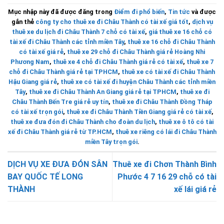
Mục nhập này đã được đăng trong
Điểm đi phổ biến
,
Tin tức
và được
gắn thẻ
công ty cho thuê xe đi Châu Thành có tài xế giá tốt
,
dịch vụ
thuê xe du lịch đi Châu Thành 7 chỗ có tài xế
,
giá thuê xe 16 chỗ có
tài xế đi Châu Thành các tỉnh miền Tây
,
thuê xe 16 chỗ đi Châu Thành
có tài xế giá rẻ
,
thuê xe 29 chỗ đi Châu Thành giá rẻ Hoàng Nhi
Phương Nam
,
thuê xe 4 chỗ đi Châu Thành giá rẻ có tài xế
,
thuê xe 7
chỗ đi Châu Thành giá rẻ tại TPHCM
,
thuê xe có tài xế đi Châu Thành
Hậu Giang giá rẻ
,
thuê xe có tài xế đi huyện Châu Thành các tỉnh miền
Tây
,
thuê xe đi Châu Thành An Giang giá rẻ tại TPHCM
,
thuê xe đi
Châu Thành Bến Tre giá rẻ uy tín
,
thuê xe đi Châu Thành Đồng Tháp
có tài xế trọn gói
,
thuê xe đi Châu Thành Tiền Giang giá rẻ có tài xế
,
thuê xe đưa đón đi Châu Thành cho đoàn du lịch
,
thuê xe ô tô có tài
xế đi Châu Thành giá rẻ từ TP.HCM
,
thuê xe riêng có lái đi Châu Thành
miền Tây trọn gói
.
DỊCH VỤ XE ĐƯA ĐÓN SÂN
Thuê xe đi Chơn Thành Bình
BAY QUỐC TẾ LONG
Phước 4 7 16 29 chỗ có tài
THÀNH
xế lái giá rẻ