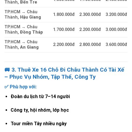
Thành,
Bến Tre
TP.HCM → Châu
1.800.000đ
2.300.000đ
3.200.000đ
Thành,
Hậu Giang
TP.HCM → Châu
1.700.000đ
2.200.000đ
3.000.000đ
Thành,
Đồng Tháp
TP.HCM → Châu
2.200.000đ
2.800.000đ
3.600.000đ
Thành,
An Giang
🚐 3. Thuê Xe 16 Chỗ Đi Châu Thành Có Tài Xế
– Phục Vụ Nhóm, Tập Thể, Công Ty
✅ Phù hợp với:
Đoàn du lịch từ 7–14 người
Công ty, hội nhóm, lớp học
Tour miền Tây nhiều ngày