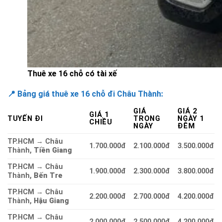
Thuê xe 16 chỗ có tài xế
📍 Bảng giá thuê xe 16 chỗ đi Châu Thành:
GIÁ
GIÁ 2
GIÁ 1
TUYẾN ĐI
TRONG
NGÀY 1
CHIỀU
NGÀY
ĐÊM
TP.HCM → Châu
1.700.000đ
2.100.000đ
3.500.000đ
Thành,
Tiền Giang
TP.HCM → Châu
1.900.000đ
2.300.000đ
3.800.000đ
Thành,
Bến Tre
TP.HCM → Châu
2.200.000đ
2.700.000đ
4.200.000đ
Thành,
Hậu Giang
TP.HCM → Châu
2.000.000đ
2.500.000đ
4.200.000đ