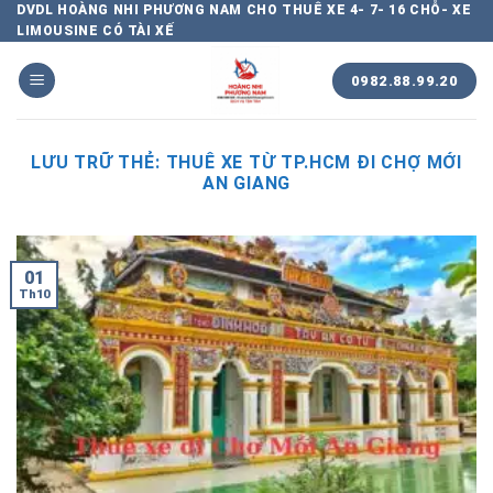
Chuyển
DVDL HOÀNG NHI PHƯƠNG NAM CHO THUÊ XE 4- 7- 16 CHỖ- XE
LIMOUSINE CÓ TÀI XẾ
đến
nội
0982.88.99.20
dung
LƯU TRỮ THẺ:
THUÊ XE TỪ TP.HCM ĐI CHỢ MỚI
AN GIANG
01
Th10