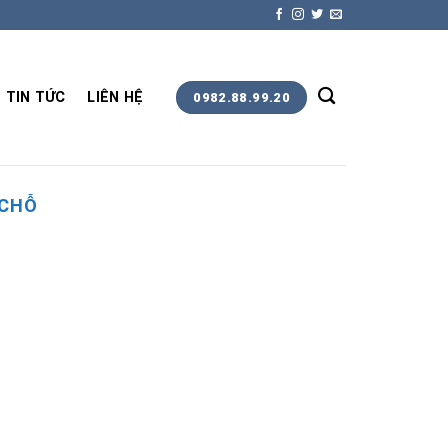
TIN TỨC
LIÊN HỆ
0982.88.99.20
 CHỖ