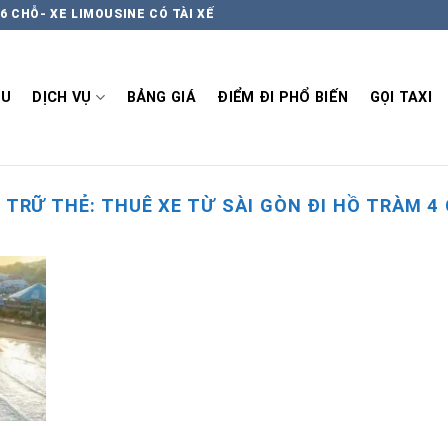
6 CHỖ- XE LIMOUSINE CÓ TÀI XẾ
ỆU
DỊCH VỤ
BẢNG GIÁ
ĐIỂM ĐI PHỔ BIẾN
GỌI TAXI
 TRỮ THẺ:
THUÊ XE TỪ SÀI GÒN ĐI HỒ TRÀM 4