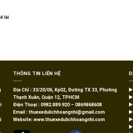
ế lái
THÔNG TIN LIÊN HỆ
D
g
Địa Chỉ : 33/20/06, Kp02, Đường TX 33, Phường
▶
Thạnh Xuân, Quận 12, TPHCM
▶
i
Điện Thoại : 0982.889.920 – 0869868608
▶
Email : thuexedulichhoangnhi@gmail.com
▶
i
Website: www.thuexedulichhoangnhi.com
▶
▶