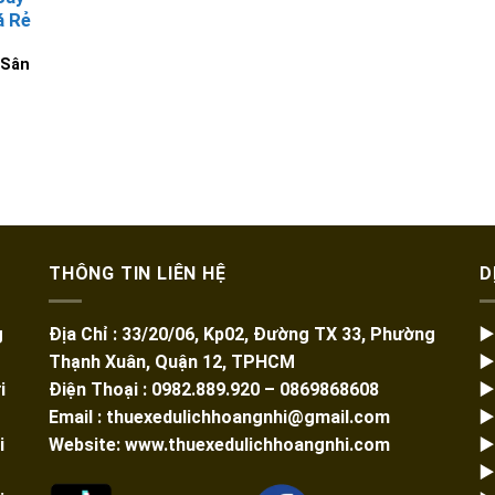
á Rẻ
 Sân
THÔNG TIN LIÊN HỆ
D
g
Địa Chỉ : 33/20/06, Kp02, Đường TX 33, Phường
▶
Thạnh Xuân, Quận 12, TPHCM
▶
i
Điện Thoại : 0982.889.920 – 0869868608
▶
Email : thuexedulichhoangnhi@gmail.com
▶
i
Website: www.thuexedulichhoangnhi.com
▶
▶