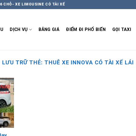
6 CHỖ- XE LIMOUSINE CÓ TÀI XẾ
ỆU
DỊCH VỤ
BẢNG GIÁ
ĐIỂM ĐI PHỔ BIẾN
GỌI TAXI
LƯU TRỮ THẺ:
THUÊ XE INNOVA CÓ TÀI XẾ LÁI
Bay