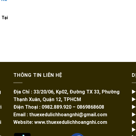
 Tại
THÔNG TIN LIÊN HỆ
D
g
Địa Chỉ : 33/20/06, Kp02, Đường TX 33, Phường
▶
Thạnh Xuân, Quận 12, TPHCM
▶
i
Điện Thoại : 0982.889.920 – 0869868608
▶
Email : thuexedulichhoangnhi@gmail.com
▶
i
Website: www.thuexedulichhoangnhi.com
▶
▶