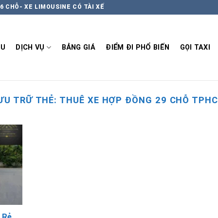
6 CHỖ- XE LIMOUSINE CÓ TÀI XẾ
ỆU
DỊCH VỤ
BẢNG GIÁ
ĐIỂM ĐI PHỔ BIẾN
GỌI TAXI
ƯU TRỮ THẺ:
THUÊ XE HỢP ĐỒNG 29 CHỖ TPH
 Rẻ