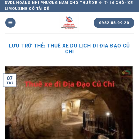
Chuyển
DVDL HOÀNG NHI PHƯƠNG NAM CHO THUÊ XE 4- 7- 16 CHỖ- XE
LIMOUSINE CÓ TÀI XẾ
đến
nội
0982.88.99.20
dung
LƯU TRỮ THẺ:
THUÊ XE DU LỊCH ĐI ĐỊA ĐẠO CỦ
CHI
07
Th7