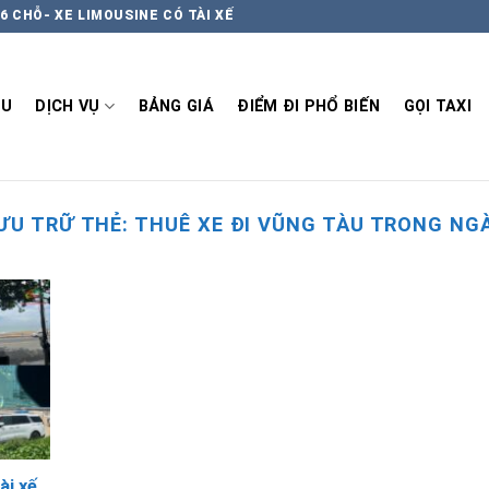
6 CHỖ- XE LIMOUSINE CÓ TÀI XẾ
ỆU
DỊCH VỤ
BẢNG GIÁ
ĐIỂM ĐI PHỔ BIẾN
GỌI TAXI
ƯU TRỮ THẺ:
THUÊ XE ĐI VŨNG TÀU TRONG NG
ài xế