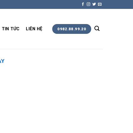
TIN TỨC
LIÊN HỆ
0982.88.99.20
ÀY