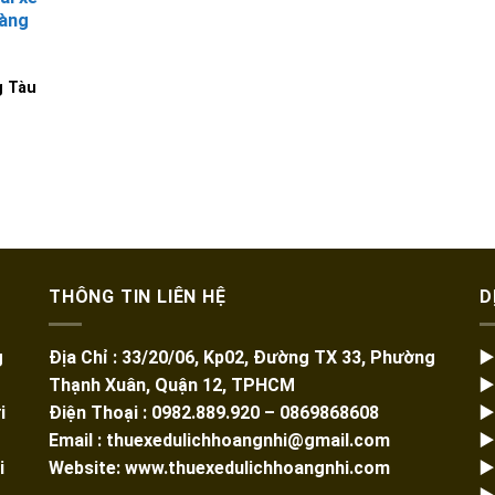
oàng
g Tàu
THÔNG TIN LIÊN HỆ
D
g
Địa Chỉ : 33/20/06, Kp02, Đường TX 33, Phường
▶
Thạnh Xuân, Quận 12, TPHCM
▶
i
Điện Thoại : 0982.889.920 – 0869868608
▶
Email : thuexedulichhoangnhi@gmail.com
▶
i
Website: www.thuexedulichhoangnhi.com
▶