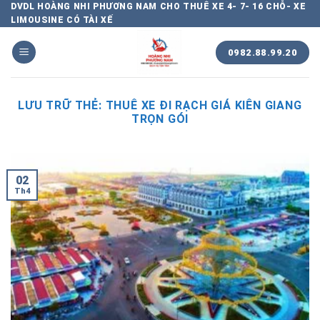
Chuyển
DVDL HOÀNG NHI PHƯƠNG NAM CHO THUÊ XE 4- 7- 16 CHỖ- XE
LIMOUSINE CÓ TÀI XẾ
đến
nội
0982.88.99.20
dung
LƯU TRỮ THẺ:
THUÊ XE ĐI RẠCH GIÁ KIÊN GIANG
TRỌN GÓI
02
Th4