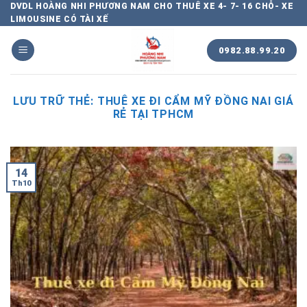
Chuyển
DVDL HOÀNG NHI PHƯƠNG NAM CHO THUÊ XE 4- 7- 16 CHỖ- XE
LIMOUSINE CÓ TÀI XẾ
đến
nội
0982.88.99.20
dung
LƯU TRỮ THẺ:
THUÊ XE ĐI CẨM MỸ ĐỒNG NAI GIÁ
RẺ TẠI TPHCM
14
Th10