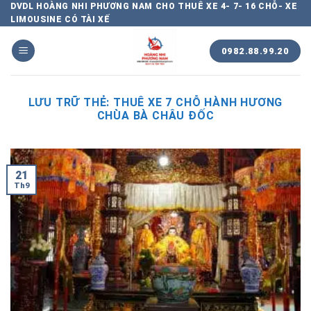
Chuyển
DVDL HOÀNG NHI PHƯƠNG NAM CHO THUÊ XE 4- 7- 16 CHỖ- XE
LIMOUSINE CÓ TÀI XẾ
đến
nội
0982.88.99.20
dung
LƯU TRỮ THẺ:
THUÊ XE 7 CHỖ HÀNH HƯƠNG
CHÙA BÀ CHÂU ĐỐC
21
Th9