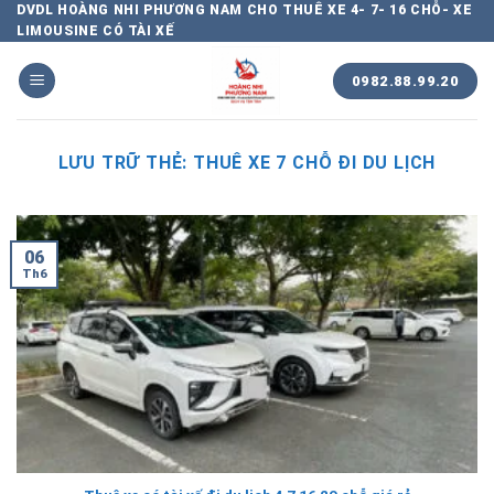
Chuyển
DVDL HOÀNG NHI PHƯƠNG NAM CHO THUÊ XE 4- 7- 16 CHỖ- XE
LIMOUSINE CÓ TÀI XẾ
đến
nội
0982.88.99.20
dung
LƯU TRỮ THẺ:
THUÊ XE 7 CHỖ ĐI DU LỊCH
06
Th6