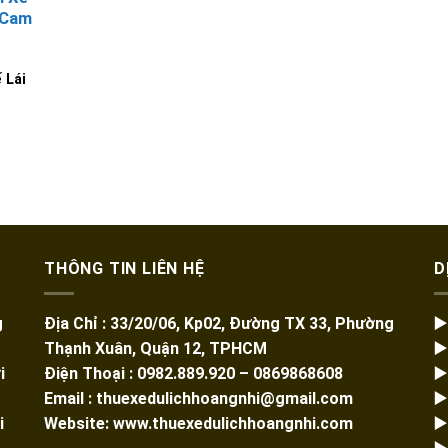
 Cam
 Lái
THÔNG TIN LIÊN HỆ
D
g
Địa Chỉ : 33/20/06, Kp02, Đường TX 33, Phường
▶
Thạnh Xuân, Quận 12, TPHCM
▶
i
Điện Thoại : 0982.889.920 – 0869868608
▶
Email : thuexedulichhoangnhi@gmail.com
▶
i
Website: www.thuexedulichhoangnhi.com
▶