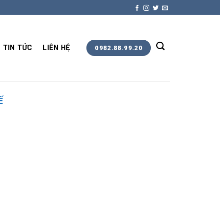
TIN TỨC
LIÊN HỆ
0982.88.99.20
Ế