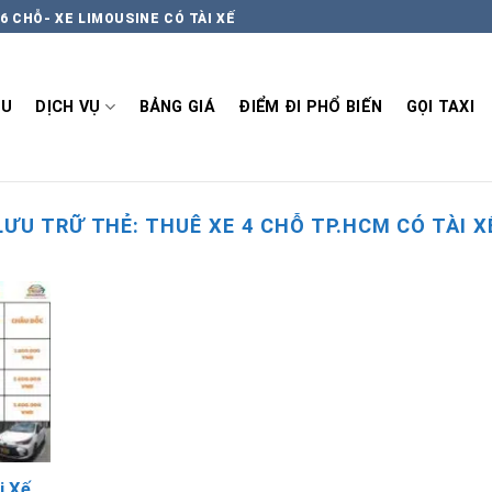
6 CHỖ- XE LIMOUSINE CÓ TÀI XẾ
ỆU
DỊCH VỤ
BẢNG GIÁ
ĐIỂM ĐI PHỔ BIẾN
GỌI TAXI
LƯU TRỮ THẺ:
THUÊ XE 4 CHỖ TP.HCM CÓ TÀI X
i Xế