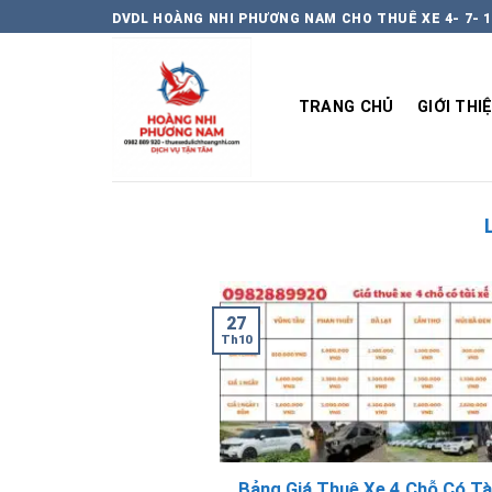
Chuyển
DVDL HOÀNG NHI PHƯƠNG NAM CHO THUÊ XE 4- 7- 1
đến
nội
dung
TRANG CHỦ
GIỚI THI
27
Th10
Bảng Giá Thuê Xe 4 Chỗ Có Tà