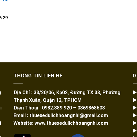
6 29
THÔNG TIN LIÊN HỆ
D
g
Địa Chỉ : 33/20/06, Kp02, Đường TX 33, Phường
▶
Thạnh Xuân, Quận 12, TPHCM
▶
i
Điện Thoại : 0982.889.920 – 0869868608
▶
Email : thuexedulichhoangnhi@gmail.com
▶
i
Website: www.thuexedulichhoangnhi.com
▶
▶