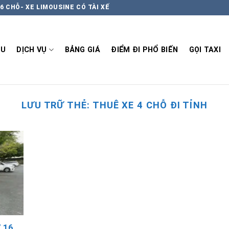
6 CHỖ- XE LIMOUSINE CÓ TÀI XẾ
ỆU
DỊCH VỤ
BẢNG GIÁ
ĐIỂM ĐI PHỔ BIẾN
GỌI TAXI
LƯU TRỮ THẺ:
THUÊ XE 4 CHỖ ĐI TỈNH
7 16