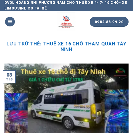
Chuyển
DVDL HOÀNG NHI PHƯƠNG NAM CHO THUÊ XE 4- 7- 16 CHỖ- XE
LIMOUSINE CÓ TÀI XẾ
đến
nội
0982.88.99.20
dung
LƯU TRỮ THẺ:
THUÊ XE 16 CHỖ THAM QUAN TÂY
NINH
08
Th5