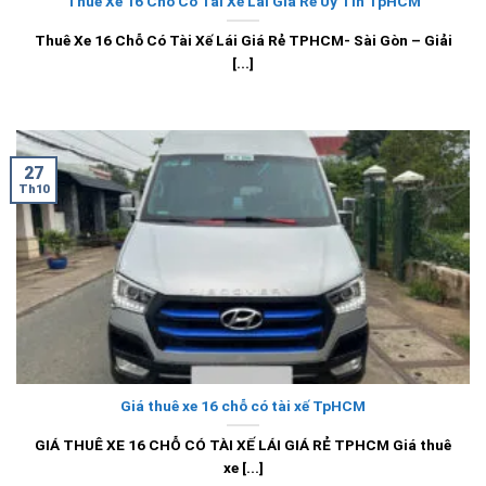
Thuê Xe 16 Chỗ Có Tài Xế Lái Giá Rẻ Uy Tín TpHCM
Thuê Xe 16 Chỗ Có Tài Xế Lái Giá Rẻ TPHCM- Sài Gòn – Giải
[...]
27
Th10
Giá thuê xe 16 chỗ có tài xế TpHCM
GIÁ THUÊ XE 16 CHỖ CÓ TÀI XẾ LÁI GIÁ RẺ TPHCM Giá thuê
xe [...]