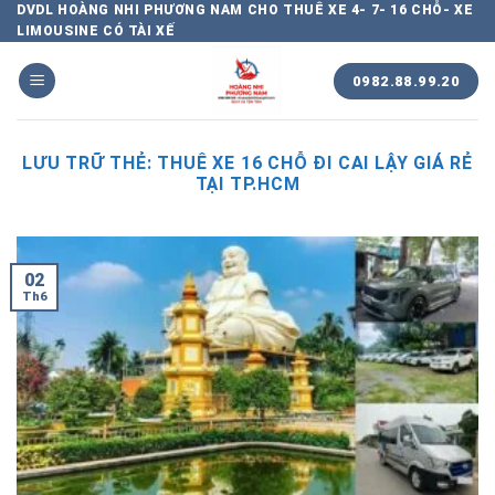
Chuyển
DVDL HOÀNG NHI PHƯƠNG NAM CHO THUÊ XE 4- 7- 16 CHỖ- XE
LIMOUSINE CÓ TÀI XẾ
đến
nội
0982.88.99.20
dung
LƯU TRỮ THẺ:
THUÊ XE 16 CHỖ ĐI CAI LẬY GIÁ RẺ
TẠI TP.HCM
02
Th6