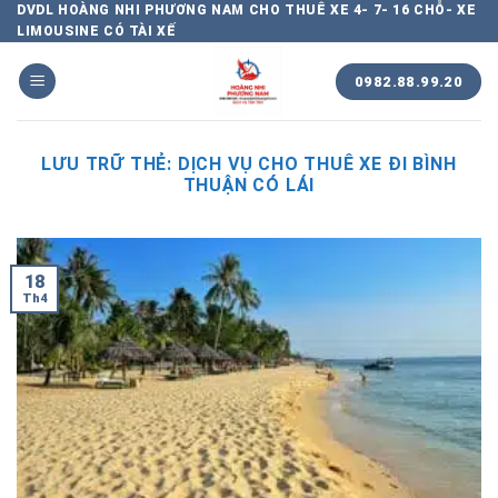
Chuyển
DVDL HOÀNG NHI PHƯƠNG NAM CHO THUÊ XE 4- 7- 16 CHỖ- XE
LIMOUSINE CÓ TÀI XẾ
đến
nội
0982.88.99.20
dung
LƯU TRỮ THẺ:
DỊCH VỤ CHO THUÊ XE ĐI BÌNH
THUẬN CÓ LÁI
18
Th4