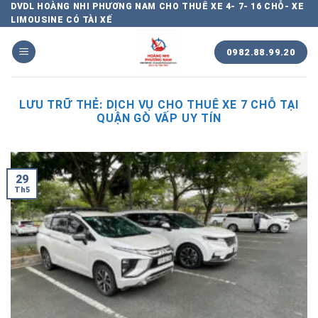
Chuyển
DVDL HOÀNG NHI PHƯƠNG NAM CHO THUÊ XE 4- 7- 16 CHỖ- XE
LIMOUSINE CÓ TÀI XẾ
đến
nội
0982.88.99.20
dung
LƯU TRỮ THẺ:
DỊCH VỤ CHO THUÊ XE 7 CHỖ TẠI
QUẬN GÒ VẤP UY TÍN
29
Th5