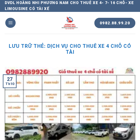
Chuyển
DVDL HOÀNG NHI PHƯƠNG NAM CHO THUÊ XE 4- 7- 16 CHỖ- XE
LIMOUSINE CÓ TÀI XẾ
đến
nội
0982.88.99.20
dung
LƯU TRỮ THẺ:
DỊCH VỤ CHO THUÊ XE 4 CHỖ CÓ
TÀI
27
Th10