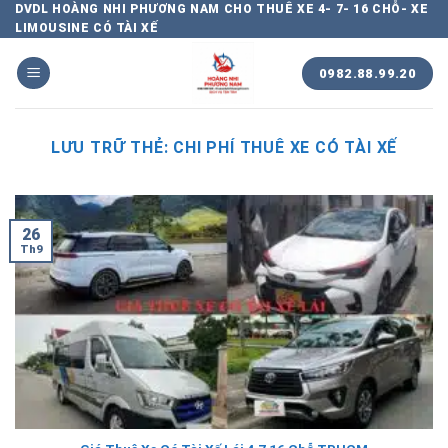
Chuyển
DVDL HOÀNG NHI PHƯƠNG NAM CHO THUÊ XE 4- 7- 16 CHỖ- XE
LIMOUSINE CÓ TÀI XẾ
đến
nội
0982.88.99.20
dung
LƯU TRỮ THẺ:
CHI PHÍ THUÊ XE CÓ TÀI XẾ
26
Th9