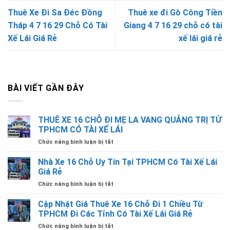
Thuê Xe Đi Sa Đéc Đồng
Thuê xe đi Gò Công Tiền
Tháp 4 7 16 29 Chỗ Có Tài
Giang 4 7 16 29 chỗ có tài
Xế Lái Giá Rẻ
xế lái giá rẻ
BÀI VIẾT GẦN ĐÂY
THUÊ XE 16 CHỖ ĐI MẸ LA VANG QUẢNG TRỊ TỪ
TPHCM CÓ TÀI XẾ LÁI
ở
Chức năng bình luận bị tắt
THUÊ
XE
Nhà Xe 16 Chỗ Uy Tín Tại TPHCM Có Tài Xế Lái
16
Giá Rẻ
CHỖ
ở
Chức năng bình luận bị tắt
ĐI
Nhà
MẸ
Xe
Cập Nhật Giá Thuê Xe 16 Chỗ Đi 1 Chiều Từ
LA
16
VANG
TPHCM Đi Các Tỉnh Có Tài Xế Lái Giá Rẻ
Chỗ
QUẢNG
ở
Chức năng bình luận bị tắt
Uy
TRỊ