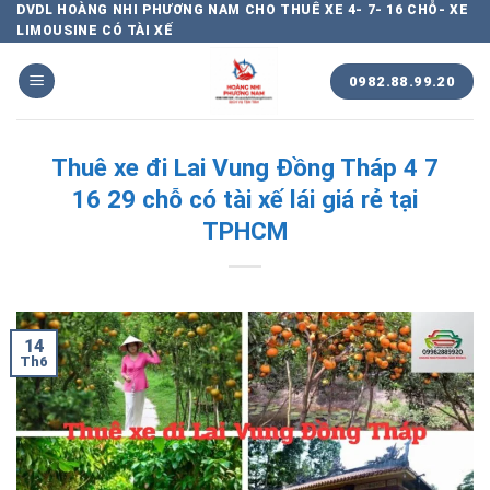
Chuyển
DVDL HOÀNG NHI PHƯƠNG NAM CHO THUÊ XE 4- 7- 16 CHỖ- XE
LIMOUSINE CÓ TÀI XẾ
đến
nội
0982.88.99.20
dung
Thuê xe đi Lai Vung Đồng Tháp 4 7
16 29 chỗ có tài xế lái giá rẻ tại
TPHCM
14
Th6