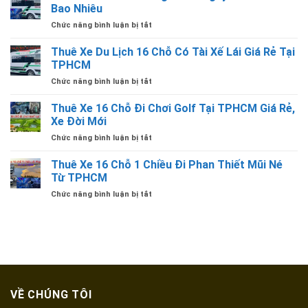
16
Núi
Bao Nhiêu
Rẻ
Chỗ
Bà
ở
Chức năng bình luận bị tắt
Đi
Đen
Bao
Phan
Tây
Xe
Thuê Xe Du Lịch 16 Chỗ Có Tài Xế Lái Giá Rẻ Tại
Thiết
Ninh
16
2
TPHCM
Trọn
Chỗ
Ngày
Gói
ở
Chức năng bình luận bị tắt
Đi
1
Tại
Thuê
Vũng
Đêm
TPHCM
Xe
Thuê Xe 16 Chỗ Đi Chơi Golf Tại TPHCM Giá Rẻ,
Tàu
Giá
Du
2
Xe Đời Mới
Bao
Lịch
Ngày
Nhiêu
ở
Chức năng bình luận bị tắt
16
1
Thuê
Chỗ
Đêm
Xe
Thuê Xe 16 Chỗ 1 Chiều Đi Phan Thiết Mũi Né
Có
Giá
16
Tài
Từ TPHCM
Bao
Chỗ
Xế
Nhiêu
ở
Chức năng bình luận bị tắt
Đi
Lái
Thuê
Chơi
Giá
Xe
Golf
Rẻ
16
Tại
Tại
Chỗ
TPHCM
TPHCM
1
Giá
Chiều
Rẻ,
Đi
Xe
Phan
Đời
VỀ CHÚNG TÔI
Thiết
Mới