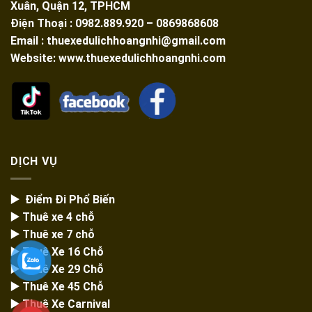
Xuân, Quận 12, TPHCM
Điện Thoại : 0982.889.920 – 0869868608
Email : thuexedulichhoangnhi@gmail.com
Website: www.thuexedulichhoangnhi.com
DỊCH VỤ
▶️ Điểm Đi Phổ Biến
▶️ Thuê xe 4 chỗ
▶️ Thuê xe 7 chỗ
▶️
Thuê Xe 16 Chỗ
▶️
Thuê Xe 29 Chỗ
▶️ Thuê Xe 45 Chỗ
▶️
Thuê Xe Carnival