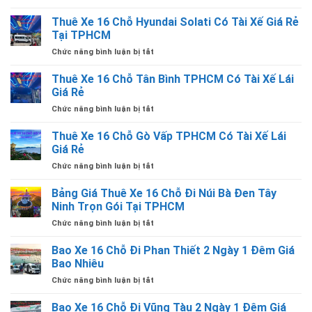
Cập
Tín
TỪ
Nhật
Thuê Xe 16 Chỗ Hyundai Solati Có Tài Xế Giá Rẻ
Tại
TPHCM
Giá
TPHCM
Tại TPHCM
CÓ
Thuê
Có
TÀI
ở
Chức năng bình luận bị tắt
Xe
Tài
XẾ
Thuê
16
Xế
LÁI
Xe
Thuê Xe 16 Chỗ Tân Bình TPHCM Có Tài Xế Lái
Chỗ
Lái
16
Đi
Giá Rẻ
Giá
Chỗ
1
Rẻ
ở
Chức năng bình luận bị tắt
Hyundai
Chiều
Thuê
Solati
Từ
Xe
Thuê Xe 16 Chỗ Gò Vấp TPHCM Có Tài Xế Lái
Có
TPHCM
16
Tài
Giá Rẻ
Đi
Chỗ
Xế
Các
ở
Chức năng bình luận bị tắt
Tân
Giá
Tỉnh
Thuê
Bình
Rẻ
Có
Xe
Bảng Giá Thuê Xe 16 Chỗ Đi Núi Bà Đen Tây
TPHCM
Tại
Tài
16
Có
Ninh Trọn Gói Tại TPHCM
TPHCM
Xế
Chỗ
Tài
Lái
ở
Chức năng bình luận bị tắt
Gò
Xế
Giá
Bảng
Vấp
Lái
Rẻ
Giá
Bao Xe 16 Chỗ Đi Phan Thiết 2 Ngày 1 Đêm Giá
TPHCM
Giá
Thuê
Có
Bao Nhiêu
Rẻ
Xe
Tài
ở
Chức năng bình luận bị tắt
16
Xế
Bao
Chỗ
Lái
Xe
Bao Xe 16 Chỗ Đi Vũng Tàu 2 Ngày 1 Đêm Giá
Đi
Giá