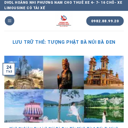
Chuyển
DVDL HOÀNG NHI PHƯƠNG NAM CHO THUÊ XE 4- 7- 16 CHỖ- XE
LIMOUSINE CÓ TÀI XẾ
đến
nội
0982.88.99.20
dung
LƯU TRỮ THẺ:
TƯỢNG PHẬT BÀ NÚI BÀ ĐEN
24
Th3