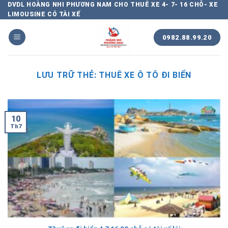
Chuyển
DVDL HOÀNG NHI PHƯƠNG NAM CHO THUÊ XE 4- 7- 16 CHỖ- XE
LIMOUSINE CÓ TÀI XẾ
đến
nội
0982.88.99.20
dung
LƯU TRỮ THẺ:
THUÊ XE Ô TÔ ĐI BIỂN
10
Th7