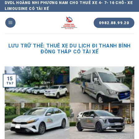
Chuyển
DVDL HOÀNG NHI PHƯƠNG NAM CHO THUÊ XE 4- 7- 16 CHỖ- XE
LIMOUSINE CÓ TÀI XẾ
đến
nội
0982.88.99.20
dung
LƯU TRỮ THẺ:
THUÊ XE DU LỊCH ĐI THANH BÌNH
ĐỒNG THÁP CÓ TÀI XẾ
15
Th7