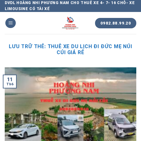
Chuyển
DVDL HOÀNG NHI PHƯƠNG NAM CHO THUÊ XE 4- 7- 16 CHỖ- XE
LIMOUSINE CÓ TÀI XẾ
đến
nội
0982.88.99.20
dung
LƯU TRỮ THẺ:
THUÊ XE DU LỊCH ĐI ĐỨC MẸ NÚI
CÚI GIÁ RẺ
11
Th6