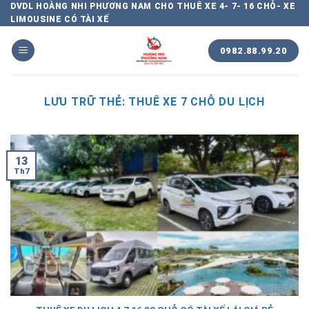
Chuyển
DVDL HOÀNG NHI PHƯƠNG NAM CHO THUÊ XE 4- 7- 16 CHỖ- XE
LIMOUSINE CÓ TÀI XẾ
đến
nội
0982.88.99.20
dung
LƯU TRỮ THẺ:
THUÊ XE 7 CHỖ DU LỊCH
13
Th7